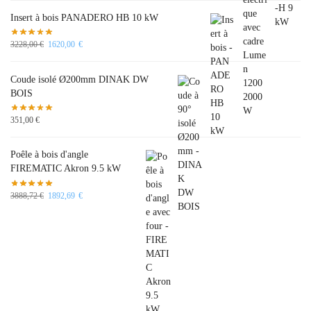
Insert à bois PANADERO HB 10 kW
3228,00
€
1620,00
€
Coude isolé Ø200mm DINAK DW
BOIS
351,00
€
Poêle à bois d'angle
FIREMATIC Akron 9.5 kW
3888,72
€
1892,69
€