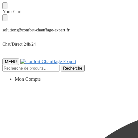
Sauter
Skip
Your Cart
à
to
la
content
navigation
solutions@confort-chauffage-expert.fr
Chat/Direct 24h/24
MENU
Recherche
Recherche
pour :
Mon Compte