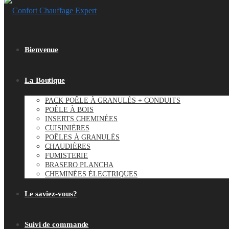
Bienvenue
La Boutique
PACK POÊLE À GRANULÉS + CONDUITS
POÊLE À BOIS
INSERTS CHEMINÉES
CUISINIÈRES
POÊLES À GRANULÉS
CHAUDIÈRES
FUMISTERIE
BRASERO PLANCHA
CHEMINÉES ÉLECTRIQUES
Le saviez-vous?
Suivi de commande