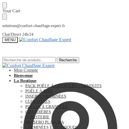
Sauter
Skip
Your Cart
à
to
la
content
navigation
solutions@confort-chauffage-expert.fr
Chat/Direct 24h/24
MENU
Recherche
Recherche
Recherche
Recherche
pour :
pour :
Mon Compte
Bienvenue
La Boutique
PACK POÊLE À GRANULÉS + CONDUITS
POÊLE À BOIS
INSERTS CHEMINÉES
CUISINIÈRES
POÊLES À GRANULÉS
CHAUDIÈRES
FUMISTERIE
BRASERO PLANCHA
CHEMINÉES ÉLECTRIQUES