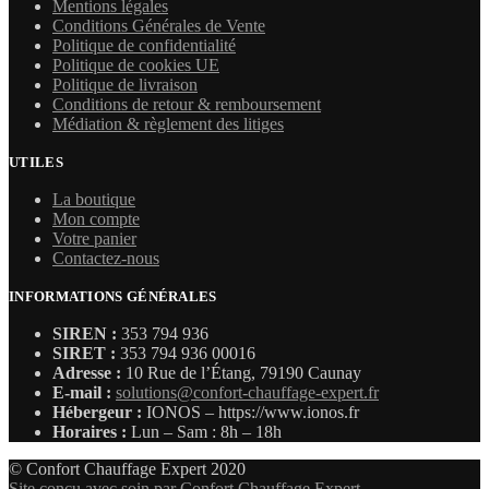
Mentions légales
8684,40 €.
7395,36 €.
Conditions Générales de Vente
Politique de confidentialité
Politique de cookies UE
Politique de livraison
Conditions de retour & remboursement
Médiation & règlement des litiges
UTILES
La boutique
Mon compte
Votre panier
Contactez-nous
INFORMATIONS GÉNÉRALES
SIREN :
353 794 936
SIRET :
353 794 936 00016
Adresse :
10 Rue de l’Étang, 79190 Caunay
E-mail :
solutions@confort-chauffage-expert.fr
Hébergeur :
IONOS – https://www.ionos.fr
Horaires :
Lun – Sam : 8h – 18h
© Confort Chauffage Expert 2020
Site conçu avec soin par Confort Chauffage Expert