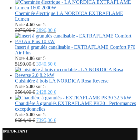
prix
prix
initial
actuel
était :
est :
Cheminée électrique LA NORDICA EXTRAFLAME
3504,00 €.
1814,76 €.
Lumen
Note
4.60
sur 5
Le
Le
3276,00
€
2896,80
€
prix
prix
initial
actuel
était :
est :
Insert à granulés canalisable - EXTRAFLAME Comfort P70
3276,00 €.
2896,80 €.
Air Plus
Note
4.86
sur 5
Le
Le
5190,00
€
3940,50
€
prix
prix
initial
actuel
était :
est :
Cuisinière à bois LA NORDICA Rosa Reverse
5190,00 €.
3940,50 €.
Note
5.00
sur 5
Le
Le
3564,00
€
2428,20
€
prix
prix
initial
actuel
Chaudière à granulés EXTRAFLAME PK30 - Performances
était :
est :
exceptionnelles
3564,00 €.
2428,20 €.
Note
5.00
sur 5
Le
Le
8684,40
€
7395,36
€
prix
prix
initial
actuel
IMPORTANT
était :
est :