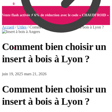
0,00
€
0
Vente flash activée ⚡ 6% de réduction avec le code « CHAUDFROID »
Accueil
/
Utiles
/
Comment bien choisir un insert à bois à Lyon ?
Comment bien choisir un
0,00
€
0
insert à bois à Lyon ?
juin 19, 2025
mars 21, 2026
Comment bien choisir un
insert à bois à Lyon ?