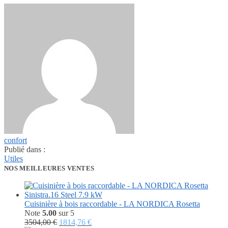
confort
Publié dans :
Utiles
NOS MEILLEURES VENTES
Cuisinière à bois raccordable - LA NORDICA Rosetta
Note
5.00
sur 5
Le
Le
3504,00
€
1814,76
€