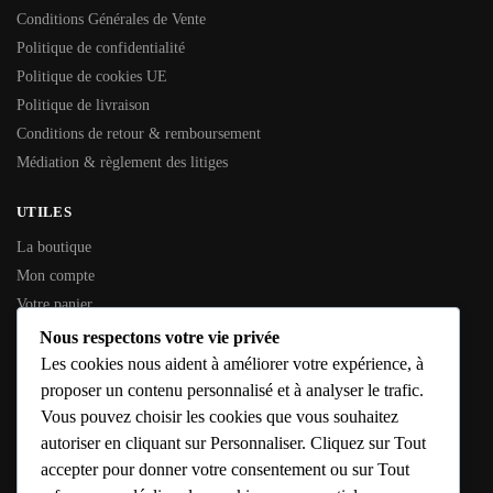
Conditions Générales de Vente
Politique de confidentialité
Politique de cookies UE
Politique de livraison
Conditions de retour & remboursement
Médiation & règlement des litiges
UTILES
La boutique
Mon compte
Votre panier
Contactez-nous
Nous respectons votre vie privée
Les cookies nous aident à améliorer votre expérience, à
INFORMATIONS GÉNÉRALES
proposer un contenu personnalisé et à analyser le trafic.
Vous pouvez choisir les cookies que vous souhaitez
SIREN :
353 794 936
autoriser en cliquant sur Personnaliser. Cliquez sur Tout
SIRET :
353 794 936 00016
accepter pour donner votre consentement ou sur Tout
Adresse :
10 Rue de l’Étang, 79190 Caunay