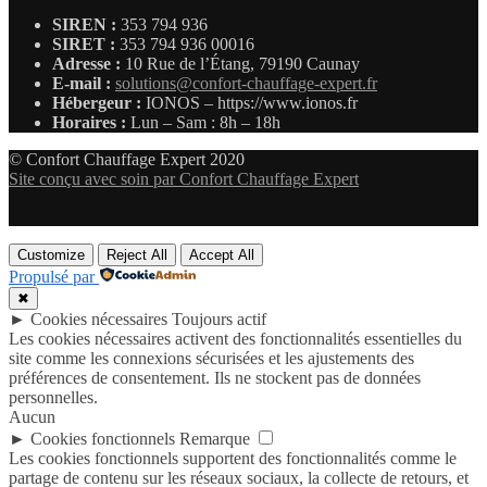
SIREN :
353 794 936
SIRET :
353 794 936 00016
Adresse :
10 Rue de l’Étang, 79190 Caunay
E-mail :
solutions@confort-chauffage-expert.fr
Hébergeur :
IONOS – https://www.ionos.fr
Horaires :
Lun – Sam : 8h – 18h
© Confort Chauffage Expert 2020
Site conçu avec soin par Confort Chauffage Expert
Customize
Reject All
Accept All
Propulsé par
✖
►
Cookies nécessaires
Toujours actif
Les cookies nécessaires activent des fonctionnalités essentielles du
site comme les connexions sécurisées et les ajustements des
préférences de consentement. Ils ne stockent pas de données
personnelles.
Aucun
►
Cookies fonctionnels
Remarque
Les cookies fonctionnels supportent des fonctionnalités comme le
partage de contenu sur les réseaux sociaux, la collecte de retours, et