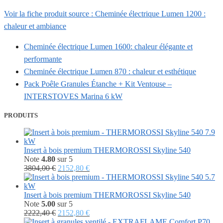
Voir la fiche produit source : Cheminée électrique Lumen 1200 :
chaleur et ambiance
Cheminée électrique Lumen 1600: chaleur élégante et
performante
Cheminée électrique Lumen 870 : chaleur et esthétique
Pack Poêle Granules Étanche + Kit Ventouse –
INTERSTOVES Marina 6 kW
PRODUITS
Insert à bois premium THERMOROSSI Skyline 540
Note
4.80
sur 5
Le
Le
3804,00
€
2152,80
€
prix
prix
initial
actuel
était :
est :
Insert à bois premium THERMOROSSI Skyline 540
3804,00 €.
2152,80 €.
Note
5.00
sur 5
Le
Le
2222,40
€
2152,80
€
prix
prix