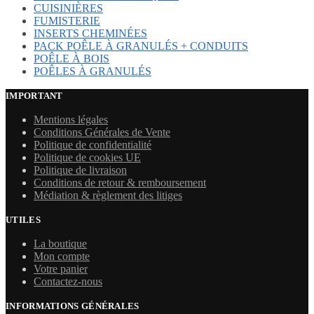
CUISINIÈRES
FUMISTERIE
INSERTS CHEMINÉES
PACK POÊLE À GRANULÉS + CONDUITS
POÊLE À BOIS
POÊLES À GRANULÉS
IMPORTANT
Mentions légales
Conditions Générales de Vente
Politique de confidentialité
Politique de cookies UE
Politique de livraison
Conditions de retour & remboursement
Médiation & règlement des litiges
UTILES
La boutique
Mon compte
Votre panier
Contactez-nous
INFORMATIONS GÉNÉRALES