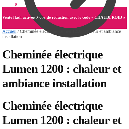
0,00
€
0
Vente flash activée ⚡ 6% de réduction avec le code « CHAUDFROID »
Accueil
/
Cheminée électrique Lumen 1200 : chaleur et ambiance
installation
Cheminée électrique
0,00
€
0
Lumen 1200 : chaleur et
ambiance installation
Cheminée électrique
Lumen 1200 : chaleur et