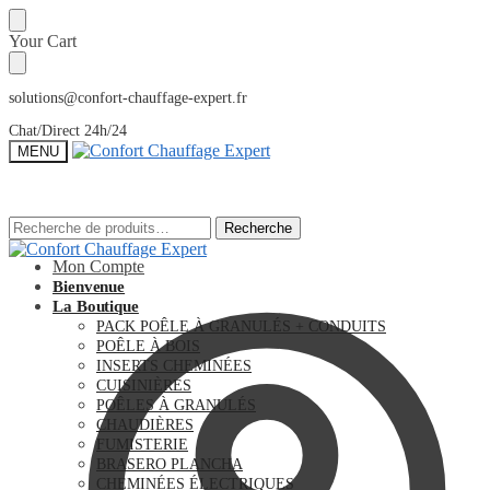
Sauter
Skip
Your Cart
à
to
la
content
navigation
solutions@confort-chauffage-expert.fr
Chat/Direct 24h/24
MENU
Recherche
Recherche
Recherche
Recherche
pour :
pour :
Mon Compte
Bienvenue
La Boutique
PACK POÊLE À GRANULÉS + CONDUITS
POÊLE À BOIS
INSERTS CHEMINÉES
CUISINIÈRES
POÊLES À GRANULÉS
CHAUDIÈRES
FUMISTERIE
BRASERO PLANCHA
CHEMINÉES ÉLECTRIQUES