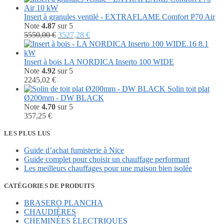
initial
actuel
était :
est :
Insert à granules ventilé - EXTRAFLAME Comfort P70 Air
2222,40 €.
2152,80 €.
Note
4.87
sur 5
Le
Le
5550,00
€
3527,28
€
prix
prix
initial
actuel
était :
est :
Insert à bois LA NORDICA Inserto 100 WIDE
5550,00 €.
3527,28 €.
Note
4.92
sur 5
2245,02
€
Solin toit plat
Ø200mm - DW BLACK
Note
4.70
sur 5
357,25
€
LES PLUS LUS
Guide d’achat fumisterie à Nice
Guide complet pour choisir un chauffage performant
Les meilleurs chauffages pour une maison bien isolée
CATÉGORIES DE PRODUITS
BRASERO PLANCHA
CHAUDIÈRES
CHEMINÉES ÉLECTRIQUES