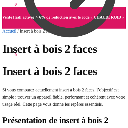
0,00
€
0
Vente flash activée ⚡ 6% de réduction avec le code « CHAUDFROID »
Accueil
/
Insert à bois 2 faces
Insert à bois 2 faces
0,00
€
0
Insert à bois 2 faces
Si vous comparez actuellement insert à bois 2 faces, l’objectif est
simple : trouver un appareil fiable, performant et cohérent avec votre
usage réel. Cette page vous donne les repères essentiels.
Présentation de insert à bois 2