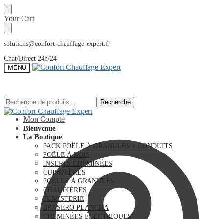
Sauter
Skip
Your Cart
à
to
la
content
navigation
solutions@confort-chauffage-expert.fr
Chat/Direct 24h/24
MENU
Recherche
Recherche
Recherche
Recherche
pour :
pour :
Mon Compte
Bienvenue
La Boutique
PACK POÊLE À GRANULÉS + CONDUITS
POÊLE À BOIS
INSERTS CHEMINÉES
CUISINIÈRES
POÊLES À GRANULÉS
CHAUDIÈRES
FUMISTERIE
BRASERO PLANCHA
CHEMINÉES ÉLECTRIQUES