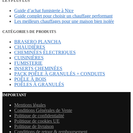
LES PLUS LUS
Guide d’achat fumisterie à Nice
Guide complet pour choisir un chauffage performant
Les meilleurs chauffages pour une maison bien isolée
CATÉGORIES DE PRODUITS
BRASERO PLANCHA
CHAUDIÈRES
CHEMINÉES ÉLECTRIQUES
CUISINIÈRES
FUMISTERIE
INSERTS CHEMINÉES
PACK POÊLE À GRANULÉS + CONDUITS
POÊLE À BOIS
POÊLES À GRANULÉS
IMPORTANT
Mentions légales
Conditions Générales de Vente
Politique de confidentialité
Politique de cookies UE
Politique de livraison
Conditions de retour & remboursement