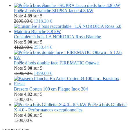
Poêle à bois étanche SUPRA Jacco 4.8 kW
Note
4.89
sur 5
Le
Le
2690,00
€
1318,20
€
prix
prix
initial
actuel
était :
est :
Cuisinière à bois LA NORDICA Rosa Blanche
2690,00 €.
1318,20 €.
Note
5.00
sur 5
Le
Le
4122,00
€
2530,44
€
prix
prix
initial
actuel
était :
est :
Poêle à bois double face FIREMATIC Ottawa
4122,00 €.
2530,44 €.
Note
5.00
sur 5
Le
Le
1898,40
€
1499,00
€
prix
prix
initial
actuel
était :
est :
Brasero Corten 100 cm Plaque Inox 304
1898,40 €.
1499,00 €.
Note
4.82
sur 5
1200,00
€
Poêle à bois Giulietta
X 4.0 - Performances exceptionnelles
Note
4.86
sur 5
1209,00
€