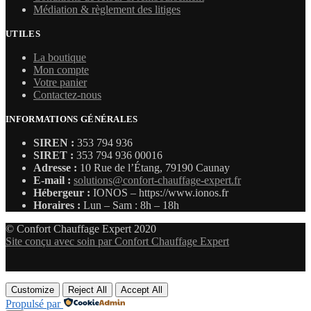
Médiation & règlement des litiges
UTILES
La boutique
Mon compte
Votre panier
Contactez-nous
INFORMATIONS GÉNÉRALES
SIREN :
353 794 936
SIRET :
353 794 936 00016
Adresse :
10 Rue de l’Étang, 79190 Caunay
E-mail :
solutions@confort-chauffage-expert.fr
Hébergeur :
IONOS – https://www.ionos.fr
Horaires :
Lun – Sam : 8h – 18h
© Confort Chauffage Expert 2020
Site conçu avec soin par Confort Chauffage Expert
Customize
Reject All
Accept All
Propulsé par