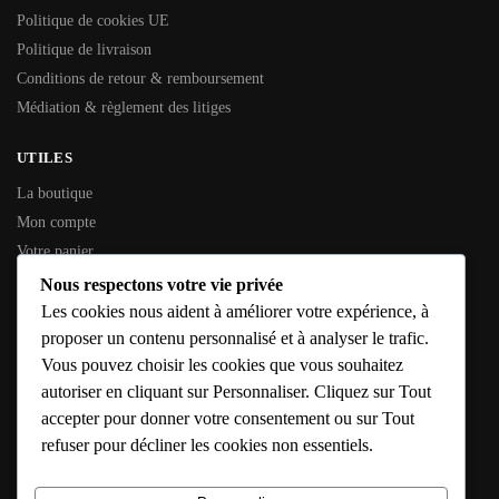
Politique de cookies UE
Politique de livraison
Conditions de retour & remboursement
Médiation & règlement des litiges
UTILES
La boutique
Mon compte
Votre panier
Contactez-nous
Nous respectons votre vie privée
Les cookies nous aident à améliorer votre expérience, à
INFORMATIONS GÉNÉRALES
proposer un contenu personnalisé et à analyser le trafic.
Vous pouvez choisir les cookies que vous souhaitez
SIREN :
353 794 936
autoriser en cliquant sur Personnaliser. Cliquez sur Tout
SIRET :
353 794 936 00016
accepter pour donner votre consentement ou sur Tout
Adresse :
10 Rue de l’Étang, 79190 Caunay
refuser pour décliner les cookies non essentiels.
E-mail :
solutions@confort-chauffage-expert.fr
Hébergeur :
IONOS – https://www.ionos.fr