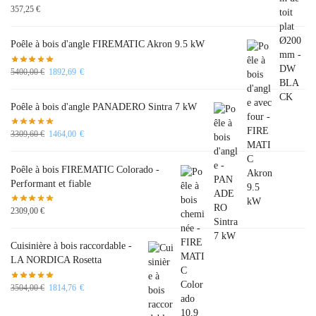
357,25
€
Poêle à bois d'angle FIREMATIC Akron 9.5 kW
5400,00
€
1892,69
€
Poêle à bois d'angle PANADERO Sintra 7 kW
3309,60
€
1464,00
€
Poêle à bois FIREMATIC Colorado -
Performant et fiable
2309,00
€
Cuisinière à bois raccordable -
LA NORDICA Rosetta
3504,00
€
1814,76
€