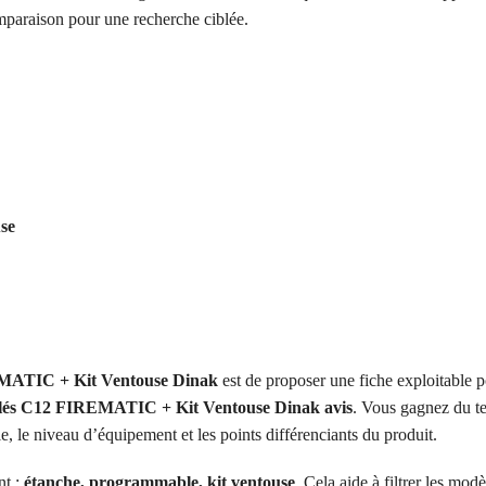
omparaison pour une recherche ciblée.
se
MATIC + Kit Ventouse Dinak
est de proposer une fiche exploitable 
lés C12 FIREMATIC + Kit Ventouse Dinak avis
. Vous gagnez du t
e, le niveau d’équipement et les points différenciants du produit.
nt :
étanche, programmable, kit ventouse
. Cela aide à filtrer les modè