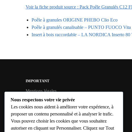
Voir la fiche produit source : Pack Poêle Granulés C1
Poêle à granules ORIGINE PHEBO Clio Eco
Poêle à granulés canalisable – PUNTO FUOCO Vita
Insert à bois raccordable – LA NORDICA Inserto 80
IMPORTANT
Mentions légales
Conditions Générales de Vente
Nous respectons votre vie privée
Politique de confidentialité
Les cookies nous aident à améliorer votre expérience, à
proposer un contenu personnalisé et à analyser le trafic.
Politique de cookies UE
Vous pouvez choisir les cookies que vous souhaitez
Politique de livraison
autoriser en cliquant sur Personnaliser. Cliquez sur Tout
Conditions de retour & remboursement