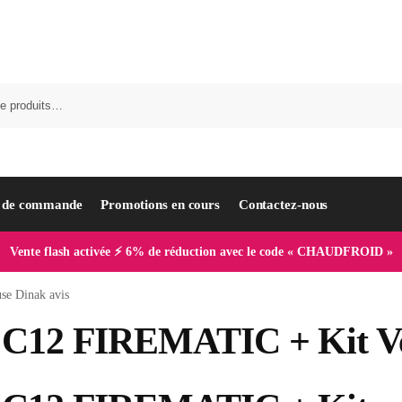
i de commande
Promotions en cours
Contactez-nous
Vente flash activée ⚡ 6% de réduction avec le code « CHAUDFROID »
se Dinak avis
s C12 FIREMATIC + Kit Ve