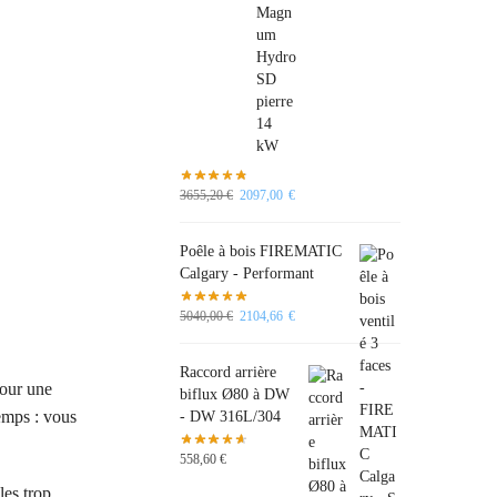
3655,20
€
2097,00
€
Poêle à bois FIREMATIC
Calgary - Performant
5040,00
€
2104,66
€
Raccord arrière
pour une
biflux Ø80 à DW
emps : vous
- DW 316L/304
558,60
€
les trop