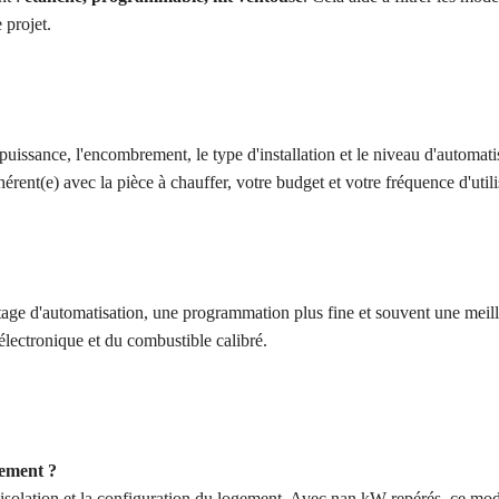
 projet.
puissance, l'encombrement, le type d'installation et le niveau d'automati
hérent(e) avec la pièce à chauffer, votre budget et votre fréquence d'utili
tage d'automatisation, une programmation plus fine et souvent une meil
'électronique et du combustible calibré.
tement ?
l'isolation et la configuration du logement. Avec nan kW repérés, ce modè