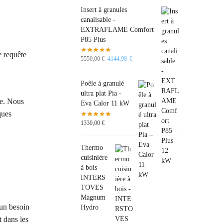
Insert à granules
canalisable -
EXTRAFLAME Comfort
P85 Plus
e requête
5550,00
€
4144,98
€
Poêle à granulé
ultra plat Pia -
he. Nous
Eva Calor 11 kW
ques
1330,00
€
Thermo
cuisinière
à bois -
INTERS
TOVES
Magnum
un besoin
Hydro
 dans les