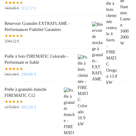
3436,80
€
3112,72
€
Réservoir Granulés EXTRAFLAME -
Performances Fiabilité Garanties
2564,52
€
Poêle à bois FIREMATIC Colorado -
Performant et fiable
3421,44
€
2309,00
€
Poêle à granulés étanche
FIREMATIC C12
1279,00
€
1023,20
€