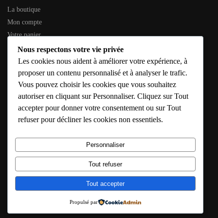
La boutique
Mon compte
Votre panier
Contactez-nous
Nous respectons votre vie privée
Les cookies nous aident à améliorer votre expérience, à
INFORMATIONS GÉNÉRALES
proposer un contenu personnalisé et à analyser le trafic.
Vous pouvez choisir les cookies que vous souhaitez
SIREN :
353 794 936
autoriser en cliquant sur Personnaliser. Cliquez sur Tout
SIRET :
353 794 936 00016
accepter pour donner votre consentement ou sur Tout
Adresse :
10 Rue de l’Étang, 79190 Caunay
refuser pour décliner les cookies non essentiels.
E-mail :
solutions@confort-chauffage-expert.fr
Hébergeur :
IONOS – https://www.ionos.fr
Personnaliser
Horaires :
Lun – Sam : 8h – 18h
Tout refuser
© Confort Chauffage Expert 2020
Site conçu avec soin par Confort Chauffage Expert
Tout accepter
Propulsé par