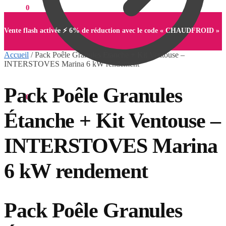
0,00
€
0
Vente flash activée ⚡ 6% de réduction avec le code « CHAUDFROID »
Accueil
/
Pack Poêle Granules Étanche + Kit Ventouse –
INTERSTOVES Marina 6 kW rendement
Pack Poêle Granules
0,00
€
0
Étanche + Kit Ventouse –
INTERSTOVES Marina
6 kW rendement
Pack Poêle Granules