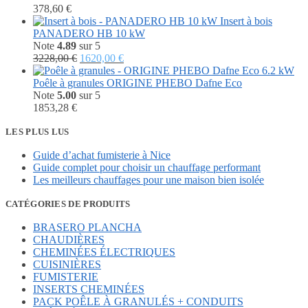
378,60
€
Insert à bois
PANADERO HB 10 kW
Note
4.89
sur 5
Le
Le
3228,00
€
1620,00
€
prix
prix
initial
actuel
Poêle à granules ORIGINE PHEBO Dafne Eco
était :
est :
Note
5.00
sur 5
3228,00 €.
1620,00 €.
1853,28
€
LES PLUS LUS
Guide d’achat fumisterie à Nice
Guide complet pour choisir un chauffage performant
Les meilleurs chauffages pour une maison bien isolée
CATÉGORIES DE PRODUITS
BRASERO PLANCHA
CHAUDIÈRES
CHEMINÉES ÉLECTRIQUES
CUISINIÈRES
FUMISTERIE
INSERTS CHEMINÉES
PACK POÊLE À GRANULÉS + CONDUITS