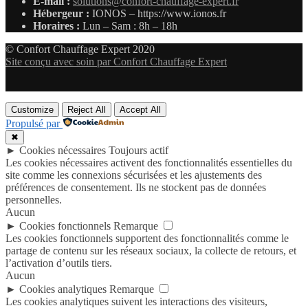
E-mail :
solutions@confort-chauffage-expert.fr
Hébergeur :
IONOS – https://www.ionos.fr
Horaires :
Lun – Sam : 8h – 18h
© Confort Chauffage Expert 2020
Site conçu avec soin par Confort Chauffage Expert
Customize
Reject All
Accept All
Propulsé par
✖
►
Cookies nécessaires
Toujours actif
Les cookies nécessaires activent des fonctionnalités essentielles du
site comme les connexions sécurisées et les ajustements des
préférences de consentement. Ils ne stockent pas de données
personnelles.
Aucun
►
Cookies fonctionnels
Remarque
Les cookies fonctionnels supportent des fonctionnalités comme le
partage de contenu sur les réseaux sociaux, la collecte de retours, et
l’activation d’outils tiers.
Aucun
►
Cookies analytiques
Remarque
Les cookies analytiques suivent les interactions des visiteurs,