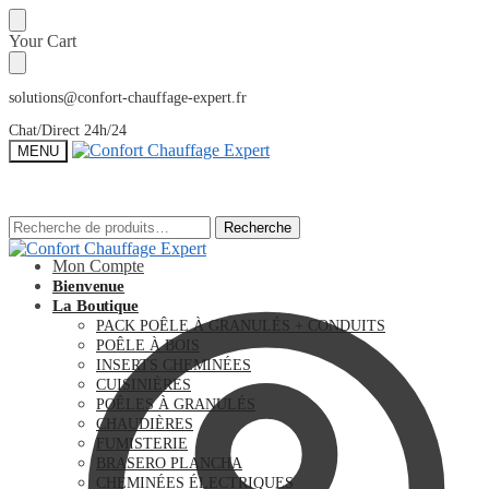
Sauter
Skip
Your Cart
à
to
la
content
navigation
solutions@confort-chauffage-expert.fr
Chat/Direct 24h/24
MENU
Recherche
Recherche
Recherche
Recherche
pour :
pour :
Mon Compte
Bienvenue
La Boutique
PACK POÊLE À GRANULÉS + CONDUITS
POÊLE À BOIS
INSERTS CHEMINÉES
CUISINIÈRES
POÊLES À GRANULÉS
CHAUDIÈRES
FUMISTERIE
BRASERO PLANCHA
CHEMINÉES ÉLECTRIQUES