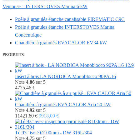
Ventouse – INTERSTOVES Marina 6 kW
Poêle à granulés étanche canalisable FIREMATIC C9C
Poêle à granules étanche INTERSTOVES Marina
Concentrique
Chaudière à granulés EVACALOR EV34 kW
PRODUITS
Insert à bois LA NORDICA Monoblocco 90PA.16
Note
4.86
sur 5
4775,46
€
Chaudière à granulés EVA CALOR Aria 50 kW
Note
4.92
sur 5
Le
Le
11421,60
€
9918,00
€
prix
prix
initial
actuel
était :
est :
Té 93° isolé Ø100mm - DW 316L/304
11421,60 €.
9918,00 €.
Note
4.75
sur 5