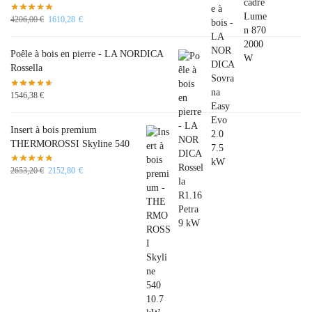
4206,00
€
1610,28
€
Poêle à bois en pierre - LA NORDICA
Rossella
1546,38
€
Insert à bois premium
THERMOROSSI Skyline 540
2653,20
€
2152,80
€