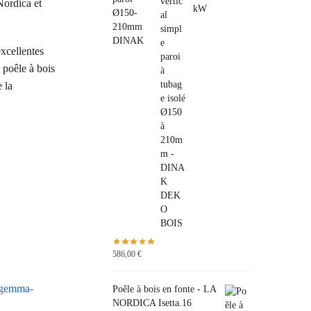
Nordica et
Ø150-
210mm
DINAK
xcellentes
 poêle à bois
 la
586,00
€
a-gemma-
Poêle à bois en fonte - LA
NORDICA Isetta.16