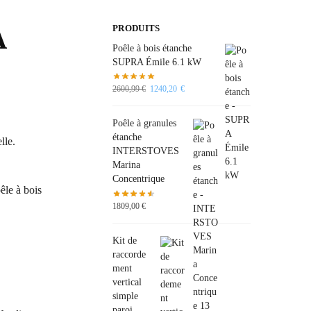
A
PRODUITS
Poêle à bois étanche
SUPRA Émile 6.1 kW
2600,99
€
1240,20
€
Poêle à granules
étanche
lle.
INTERSTOVES
Marina
Concentrique
êle à bois
1809,00
€
Kit de
raccorde
ment
vertical
simple
paroi