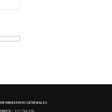
INFORMATIONS GÉNÉRALES
SIREN :
353 794 936