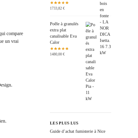
1733,82
€
Poêle à granulés
extra plat
r qui compare
canalisable Eva
tue un vrai
Calor
1480,00
€
Design.
ien.
LES PLUS LUS
Guide d’achat fumisterie à Nice