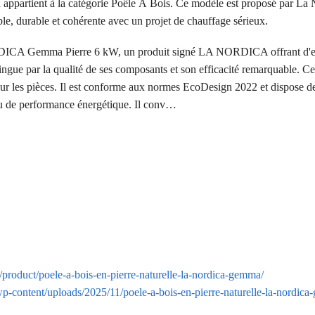
partient à la catégorie Poêle À Bois. Ce modèle est proposé par La 
able, durable et cohérente avec un projet de chauffage sérieux.
ORDICA Gemma Pierre 6 kW, un produit signé LA NORDICA offrant d'e
ingue par la qualité de ses composants et son efficacité remarquable. Ce
s sur les pièces. Il est conforme aux normes EcoDesign 2022 et dispose de
au de performance énergétique. Il conv…
r/product/poele-a-bois-en-pierre-naturelle-la-nordica-gemma/
/wp-content/uploads/2025/11/poele-a-bois-en-pierre-naturelle-la-nordic