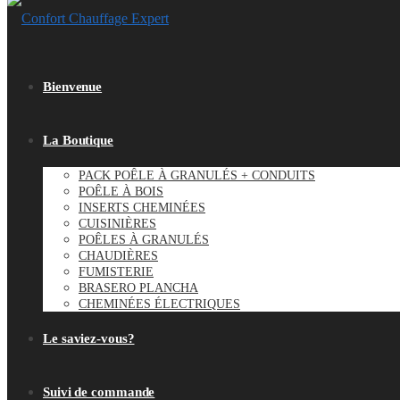
Bienvenue
La Boutique
PACK POÊLE À GRANULÉS + CONDUITS
POÊLE À BOIS
INSERTS CHEMINÉES
CUISINIÈRES
POÊLES À GRANULÉS
CHAUDIÈRES
FUMISTERIE
BRASERO PLANCHA
CHEMINÉES ÉLECTRIQUES
Le saviez-vous?
Suivi de commande