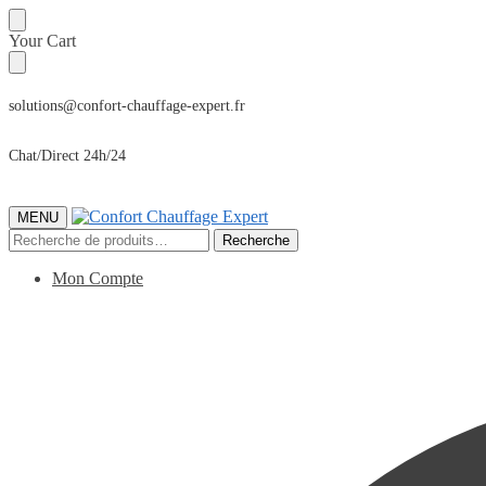
Sauter
Skip
Your Cart
à
to
la
content
navigation
solutions@confort-chauffage-expert.fr
Chat/Direct 24h/24
MENU
Recherche
Recherche
pour :
Mon Compte