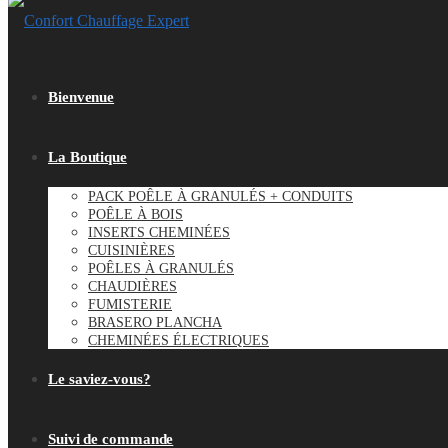
Bienvenue
La Boutique
PACK POÊLE À GRANULÉS + CONDUITS
POÊLE À BOIS
INSERTS CHEMINÉES
CUISINIÈRES
POÊLES À GRANULÉS
CHAUDIÈRES
FUMISTERIE
BRASERO PLANCHA
CHEMINÉES ÉLECTRIQUES
Le saviez-vous?
Suivi de commande