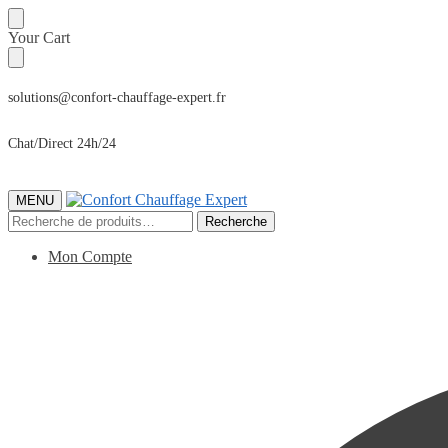
Sauter
Skip
Your Cart
à
to
la
content
navigation
solutions@confort-chauffage-expert.fr
Chat/Direct 24h/24
MENU
Recherche
Recherche
pour :
Mon Compte