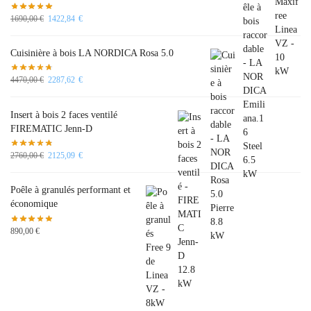
1690,00
€
1422,84
€
Cuisinière à bois LA NORDICA Rosa 5.0
4470,00
€
2287,62
€
Insert à bois 2 faces ventilé
FIREMATIC Jenn-D
2760,00
€
2125,09
€
Poêle à granulés performant et
économique
890,00
€