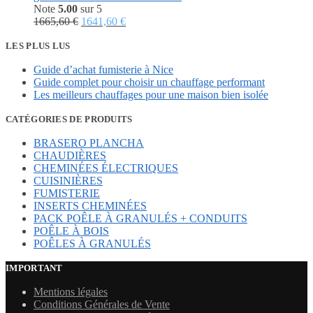
était :
est :
Note
5.00
sur 5
3624,00 €.
Le
1499,00 €.
Le
1665,60
€
1641,60
€
prix
prix
initial
actuel
LES PLUS LUS
était :
est :
Guide d’achat fumisterie à Nice
1665,60 €.
1641,60 €.
Guide complet pour choisir un chauffage performant
Les meilleurs chauffages pour une maison bien isolée
CATÉGORIES DE PRODUITS
BRASERO PLANCHA
CHAUDIÈRES
CHEMINÉES ÉLECTRIQUES
CUISINIÈRES
FUMISTERIE
INSERTS CHEMINÉES
PACK POÊLE À GRANULÉS + CONDUITS
POÊLE À BOIS
POÊLES À GRANULÉS
IMPORTANT
Mentions légales
Conditions Générales de Vente