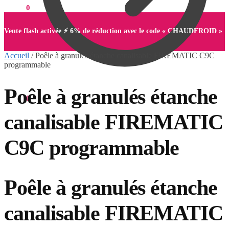
0,00
€
0
Vente flash activée ⚡ 6% de réduction avec le code « CHAUDFROID »
Accueil
/
Poêle à granulés étanche canalisable FIREMATIC C9C
programmable
Poêle à granulés étanche
0,00
€
0
canalisable FIREMATIC
C9C programmable
Poêle à granulés étanche
canalisable FIREMATIC