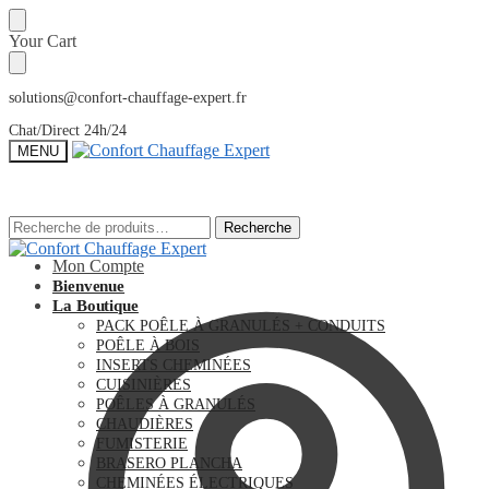
Sauter
Skip
Your Cart
à
to
la
content
navigation
solutions@confort-chauffage-expert.fr
Chat/Direct 24h/24
MENU
Recherche
Recherche
Recherche
Recherche
pour :
pour :
Mon Compte
Bienvenue
La Boutique
PACK POÊLE À GRANULÉS + CONDUITS
POÊLE À BOIS
INSERTS CHEMINÉES
CUISINIÈRES
POÊLES À GRANULÉS
CHAUDIÈRES
FUMISTERIE
BRASERO PLANCHA
CHEMINÉES ÉLECTRIQUES