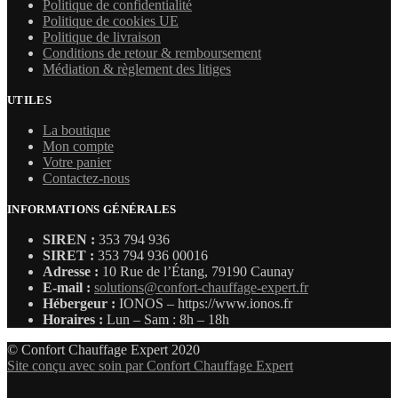
Politique de confidentialité
Politique de cookies UE
Politique de livraison
Conditions de retour & remboursement
Médiation & règlement des litiges
UTILES
La boutique
Mon compte
Votre panier
Contactez-nous
INFORMATIONS GÉNÉRALES
SIREN :
353 794 936
SIRET :
353 794 936 00016
Adresse :
10 Rue de l’Étang, 79190 Caunay
E-mail :
solutions@confort-chauffage-expert.fr
Hébergeur :
IONOS – https://www.ionos.fr
Horaires :
Lun – Sam : 8h – 18h
© Confort Chauffage Expert 2020
Site conçu avec soin par Confort Chauffage Expert