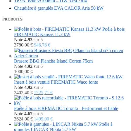
Té 93° isolé Ø100mm – DW 316L/304
Chaudière à granulés EVA CALOR Aria 50 kW
PRODUITS
Poêle à bois
FIREMATIC Kansas 11.3 kW
Note
4.93
sur 5
Le
Le
3780,00
€
946,76
€
prix
prix
initial
actuel
était :
est :
Brasero BBQ Plancha Island Corten 75cm
3780,00 €.
946,76 €.
Note
4.92
sur 5
1000,00
€
Insert à bois ventilé FIREMATIC Waco fonte
Note
4.92
sur 5
Le
Le
2402,40
€
1525,71
€
prix
prix
initial
actuel
était :
est :
Poêle à bois FIREMATIC Toronto - Performant et fiable
2402,40 €.
1525,71 €.
Note
4.67
sur 5
Le
Le
3624,00
€
1499,00
€
prix
prix
Poêle à
initial
actuel
granules LINCAR Nikita 5.7 kW