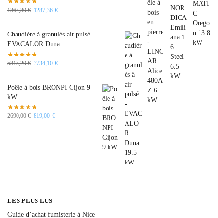
1864,80
€
1287,36
€
Chaudière à granulés air pulsé
EVACALOR Duna
5815,20
€
3734,10
€
Poêle à bois BRONPI Gijon 9
kW
2690,00
€
819,00
€
LES PLUS LUS
Guide d’achat fumisterie à Nice