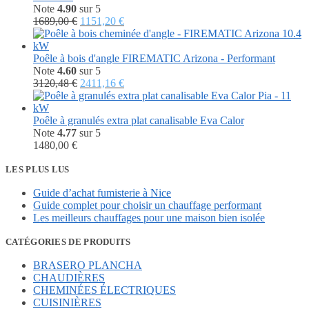
Note
4.90
sur 5
Le
Le
1689,00
€
1151,20
€
prix
prix
initial
actuel
était :
est :
Poêle à bois d'angle FIREMATIC Arizona - Performant
1689,00 €.
1151,20 €.
Note
4.60
sur 5
Le
Le
3120,48
€
2411,16
€
prix
prix
initial
actuel
était :
est :
Poêle à granulés extra plat canalisable Eva Calor
3120,48 €.
2411,16 €.
Note
4.77
sur 5
1480,00
€
LES PLUS LUS
Guide d’achat fumisterie à Nice
Guide complet pour choisir un chauffage performant
Les meilleurs chauffages pour une maison bien isolée
CATÉGORIES DE PRODUITS
BRASERO PLANCHA
CHAUDIÈRES
CHEMINÉES ÉLECTRIQUES
CUISINIÈRES