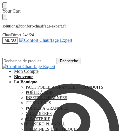
Sauter
Skip
Your Cart
à
to
la
content
navigation
solutions@confort-chauffage-expert.fr
Chat/Direct 24h/24
MENU
Recherche
Recherche
Recherche
Recherche
pour :
pour :
Mon Compte
Bienvenue
La Boutique
PACK POÊLE À GRANULÉS + CONDUITS
POÊLE À BOIS
INSERTS CHEMINÉES
CUISINIÈRES
POÊLES À GRANULÉS
CHAUDIÈRES
FUMISTERIE
BRASERO PLANCHA
CHEMINÉES ÉLECTRIQUES