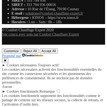
SIREN :
353 794 936
SIRET :
353 794 936 00016
Adresse :
10 Rue de l’Étang, 79190 Caunay
E-mail :
solutions@confort-chauffage-expert.fr
Hébergeur :
IONOS – https://www.ionos.fr
Horaires :
Lun – Sam : 8h – 18h
© Confort Chauffage Expert 2020
Site conçu avec soin par Confort Chauffage Expert
Customize
Reject All
Accept All
Propulsé par
✖
►
Cookies nécessaires
Toujours actif
Les cookies nécessaires activent des fonctionnalités essentielles du
site comme les connexions sécurisées et les ajustements des
préférences de consentement. Ils ne stockent pas de données
personnelles.
Aucun
►
Cookies fonctionnels
Remarque
Les cookies fonctionnels supportent des fonctionnalités comme le
partage de contenu sur les réseaux sociaux, la collecte de retours, et
l’activation d’outils tiers.