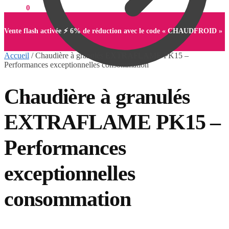
0,00
€
0
Vente flash activée ⚡ 6% de réduction avec le code « CHAUDFROID »
Accueil
/
Chaudière à granulés EXTRAFLAME PK15 –
Performances exceptionnelles consommation
Chaudière à granulés
0,00
€
0
EXTRAFLAME PK15 –
Performances
exceptionnelles
consommation