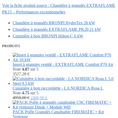
Voir la fiche produit source : Chaudière à granulés EXTRAFLAME
PK15 – Performances exceptionnelles
Chaudière à granulés BRONPI HydroTex 26 kW
Chaudière à granulés EXTRAFLAME PK20 21 kW
Cuisinière à bois BRONPI Hilton-C 6 kW
PRODUITS
Insert à granules ventilé - EXTRAFLAME Comfort P70 Air
Note
4.87
sur 5
3527,28
€
Cuisinière à bois raccordable - LA NORDICA Rosa L
Note
4.75
sur 5
Le
Le
4950,00
€
2406,90
€
prix
prix
initial
actuel
était :
est :
PACK Poêle Granulés Canalisable FIREMATIC + Kit
4950,00 €.
2406,90 €.
Ventouse