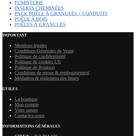
FUMISTERIE
INSERTS CHEMINÉES
PACK POÊLE À GRANULÉS + CONDUITS
POÊLE À BOIS
POÊLES À GRANULÉS
IMPORTANT
Mentions légales
Conditions Générales de Vente
Politique de confidentialité
Politique de cookies UE
Politique de livraison
Conditions de retour & remboursement
Médiation & règlement des litiges
UTILES
La boutique
Mon compte
Votre panier
Contactez-nous
INFORMATIONS GÉNÉRALES