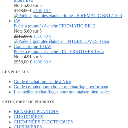
Moira Evo
Note
5.00
sur 5
Le
Le
4148,00
€
2100,18
€
prix
prix
initial
actuel
était :
est :
Poêle à granulés étanche FIREMATIC BR12
4148,00 €.
2100,18 €.
Note
5.00
sur 5
Le
Le
2316,00
€
1316,00
€
prix
prix
initial
actuel
était :
est :
Poêle à granules étanche - INTERSTOVES Tessa
2316,00 €.
1316,00 €.
Note
4.91
sur 5
Le
Le
2958,00
€
1898,00
€
prix
prix
initial
actuel
LES PLUS LUS
était :
est :
Guide d’achat fumisterie à Nice
2958,00 €.
1898,00 €.
Guide complet pour choisir un chauffage performant
Les meilleurs chauffages pour une maison bien isolée
CATÉGORIES DE PRODUITS
BRASERO PLANCHA
CHAUDIÈRES
CHEMINÉES ÉLECTRIQUES
CUISINIÈRES