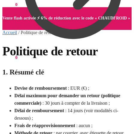
0,00
€
0
Vente flash activée ⚡ 6% de réduction avec le code « CHAUDFROID »
Accueil
/
Politique de retour
Politique de retour
0,00
€
0
1. Résumé clé
Devise de remboursement
: EUR (€) ;
Délai maximum pour demander un retour (politique
commerciale)
: 30 jours à compter de la livraison ;
Délai de remboursement
: 14 jours (voir modalités ci-
dessous) ;
Frais de réapprovisionnement
: aucun ;
Méthode de retour
: par courrier, avec étiquette de retour