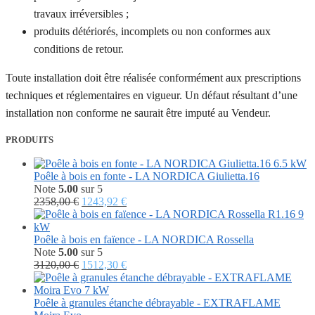
travaux irréversibles ;
produits détériorés, incomplets ou non conformes aux
conditions de retour.
Toute installation doit être réalisée conformément aux prescriptions
techniques et réglementaires en vigueur. Un défaut résultant d’une
installation non conforme ne saurait être imputé au Vendeur.
PRODUITS
Poêle à bois en fonte - LA NORDICA Giulietta.16
Note
5.00
sur 5
Le
Le
2358,00
€
1243,92
€
prix
prix
initial
actuel
était :
est :
Poêle à bois en faïence - LA NORDICA Rossella
2358,00 €.
1243,92 €.
Note
5.00
sur 5
Le
Le
3120,00
€
1512,30
€
prix
prix
initial
actuel
était :
est :
Poêle à granules étanche débrayable - EXTRAFLAME
3120,00 €.
1512,30 €.