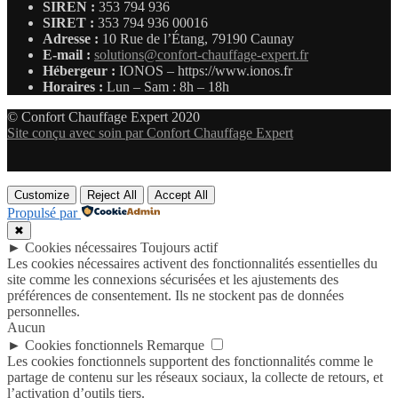
SIREN :
353 794 936
SIRET :
353 794 936 00016
Adresse :
10 Rue de l’Étang, 79190 Caunay
E-mail :
solutions@confort-chauffage-expert.fr
Hébergeur :
IONOS – https://www.ionos.fr
Horaires :
Lun – Sam : 8h – 18h
© Confort Chauffage Expert 2020
Site conçu avec soin par Confort Chauffage Expert
Customize
Reject All
Accept All
Propulsé par
✖
►
Cookies nécessaires
Toujours actif
Les cookies nécessaires activent des fonctionnalités essentielles du
site comme les connexions sécurisées et les ajustements des
préférences de consentement. Ils ne stockent pas de données
personnelles.
Aucun
►
Cookies fonctionnels
Remarque
Les cookies fonctionnels supportent des fonctionnalités comme le
partage de contenu sur les réseaux sociaux, la collecte de retours, et
l’activation d’outils tiers.