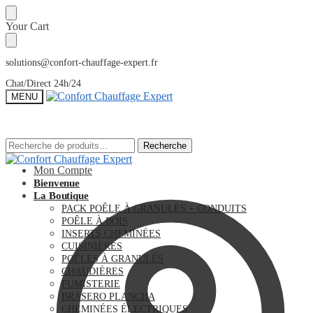
Sauter
Skip
Your Cart
à
to
la
content
navigation
solutions@confort-chauffage-expert.fr
Chat/Direct 24h/24
MENU
Recherche
Recherche
Recherche
Recherche
pour :
pour :
Mon Compte
Bienvenue
La Boutique
PACK POÊLE À GRANULÉS + CONDUITS
POÊLE À BOIS
INSERTS CHEMINÉES
CUISINIÈRES
POÊLES À GRANULÉS
CHAUDIÈRES
FUMISTERIE
BRASERO PLANCHA
CHEMINÉES ÉLECTRIQUES