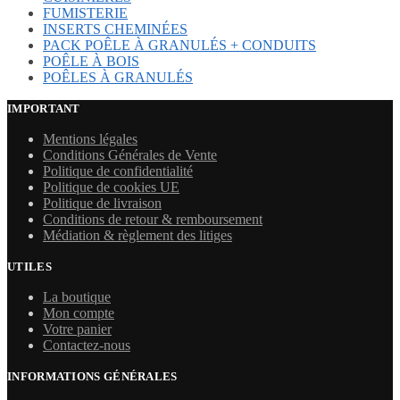
FUMISTERIE
INSERTS CHEMINÉES
PACK POÊLE À GRANULÉS + CONDUITS
POÊLE À BOIS
POÊLES À GRANULÉS
IMPORTANT
Mentions légales
Conditions Générales de Vente
Politique de confidentialité
Politique de cookies UE
Politique de livraison
Conditions de retour & remboursement
Médiation & règlement des litiges
UTILES
La boutique
Mon compte
Votre panier
Contactez-nous
INFORMATIONS GÉNÉRALES