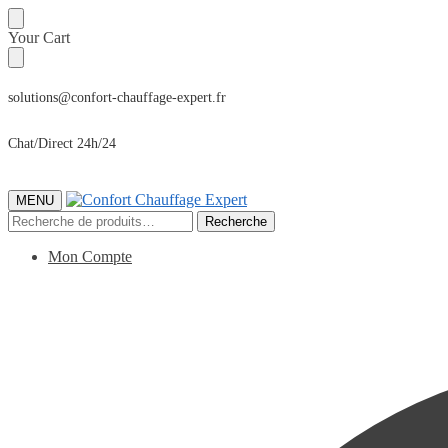
Sauter
Skip
Your Cart
à
to
la
content
navigation
solutions@confort-chauffage-expert.fr
Chat/Direct 24h/24
MENU
Recherche
Recherche
pour :
Mon Compte