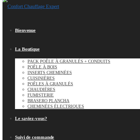
Bienvenue
La Boutique
PACK POÊLE À GRANULÉS + CONDUITS
POÊLE À BOIS
INSERTS CHEMINÉES
CUISINIÈRES
POÊLES À GRANULÉS
CHAUDIÈRES
FUMISTERIE
BRASERO PLANCHA
CHEMINÉES ÉLECTRIQUES
Le saviez-vous?
Suivi de commande