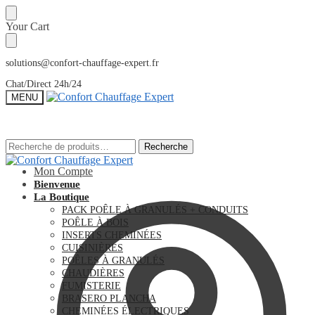
Sauter
Skip
Your Cart
à
to
la
content
navigation
solutions@confort-chauffage-expert.fr
Chat/Direct 24h/24
MENU
Recherche
Recherche
Recherche
Recherche
pour :
pour :
Mon Compte
Bienvenue
La Boutique
PACK POÊLE À GRANULÉS + CONDUITS
POÊLE À BOIS
INSERTS CHEMINÉES
CUISINIÈRES
POÊLES À GRANULÉS
CHAUDIÈRES
FUMISTERIE
BRASERO PLANCHA
CHEMINÉES ÉLECTRIQUES