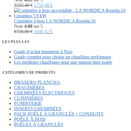
Le
Le
2222,40
€
1750,48
€
prix
prix
initial
actuel
était :
est :
Cuisinière à bois LA NORDICA Rosetta.16
2222,40 €.
1750,48 €.
Note
4.88
sur 5
Le
Le
6720,00
€
1946,82
€
prix
prix
initial
actuel
LES PLUS LUS
était :
est :
Guide d’achat fumisterie à Nice
6720,00 €.
1946,82 €.
Guide complet pour choisir un chauffage performant
Les meilleurs chauffages pour une maison bien isolée
CATÉGORIES DE PRODUITS
BRASERO PLANCHA
CHAUDIÈRES
CHEMINÉES ÉLECTRIQUES
CUISINIÈRES
FUMISTERIE
INSERTS CHEMINÉES
PACK POÊLE À GRANULÉS + CONDUITS
POÊLE À BOIS
POÊLES À GRANULÉS