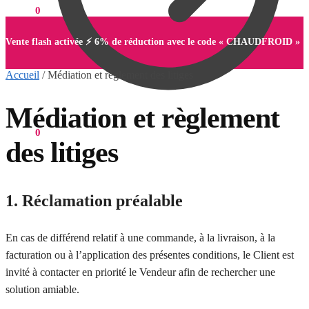
0,00
€
0
Vente flash activée ⚡ 6% de réduction avec le code « CHAUDFROID »
Accueil
/
Médiation et règlement des litiges
Médiation et règlement
0,00
€
0
des litiges
1. Réclamation préalable
En cas de différend relatif à une commande, à la livraison, à la
facturation ou à l’application des présentes conditions, le Client est
invité à contacter en priorité le Vendeur afin de rechercher une
solution amiable.