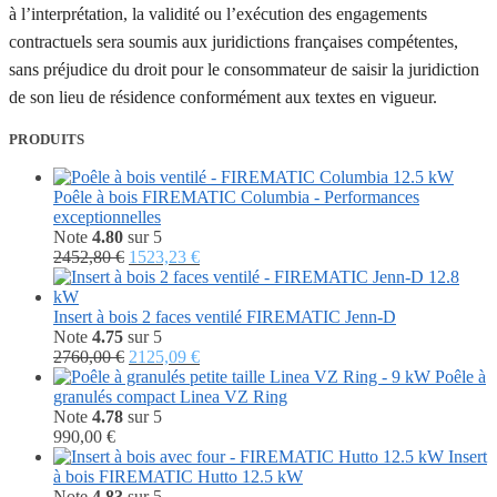
à l’interprétation, la validité ou l’exécution des engagements
contractuels sera soumis aux juridictions françaises compétentes,
sans préjudice du droit pour le consommateur de saisir la juridiction
de son lieu de résidence conformément aux textes en vigueur.
PRODUITS
Poêle à bois FIREMATIC Columbia - Performances
exceptionnelles
Note
4.80
sur 5
Le
Le
2452,80
€
1523,23
€
prix
prix
initial
actuel
était :
est :
Insert à bois 2 faces ventilé FIREMATIC Jenn-D
2452,80 €.
1523,23 €.
Note
4.75
sur 5
Le
Le
2760,00
€
2125,09
€
prix
prix
Poêle à
initial
actuel
granulés compact Linea VZ Ring
était :
est :
Note
4.78
sur 5
2760,00 €.
2125,09 €.
990,00
€
Insert
à bois FIREMATIC Hutto 12.5 kW
Note
4.83
sur 5