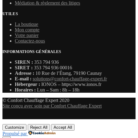
Médiation & règlement des litiges
UTILES
La boutique
Mon compte
Votre panier
Contactez-nous
INFORMATIONS GÉNÉRALES
SIREN :
353 794 936
SIRET :
353 794 936 00016
Adresse :
10 Rue de l’Étang, 79190 Caunay
E-mail :
solutions@confort-chauffage-expert.fr
Hébergeur :
IONOS – https://www.ionos.fr
Horaires :
Lun – Sam : 8h – 18h
© Confort Chauffage Expert 2020
Site conçu avec soin par Confort Chauffage Expert
Customize
Reject All
Accept All
Propulsé par