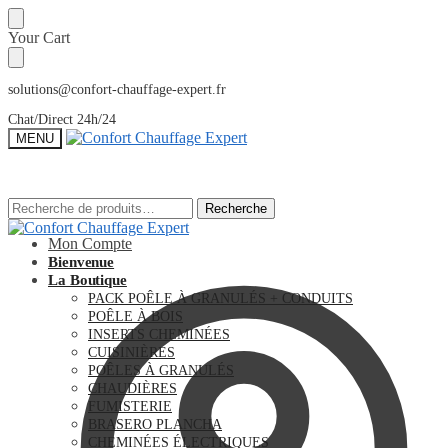
Sauter
Skip
Your Cart
à
to
la
content
navigation
solutions@confort-chauffage-expert.fr
Chat/Direct 24h/24
MENU
Recherche
Recherche
Recherche
Recherche
pour :
pour :
Mon Compte
Bienvenue
La Boutique
PACK POÊLE À GRANULÉS + CONDUITS
POÊLE À BOIS
INSERTS CHEMINÉES
CUISINIÈRES
POÊLES À GRANULÉS
CHAUDIÈRES
FUMISTERIE
BRASERO PLANCHA
CHEMINÉES ÉLECTRIQUES