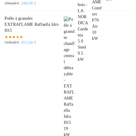
3564,00
€
2406,90
€
Poêle à granules
EXTRAFLAME Raffaella Idro
H15
5196,00
€
4515,60
€