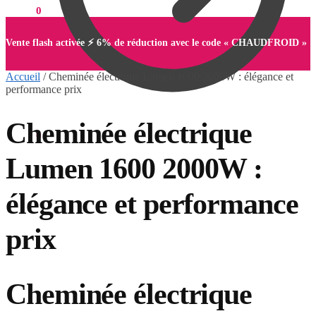
0,00
€
0
Vente flash activée ⚡ 6% de réduction avec le code « CHAUDFROID »
Accueil
/
Cheminée électrique Lumen 1600 2000W : élégance et
performance prix
Cheminée électrique
0,00
€
0
Lumen 1600 2000W :
élégance et performance
prix
Cheminée électrique