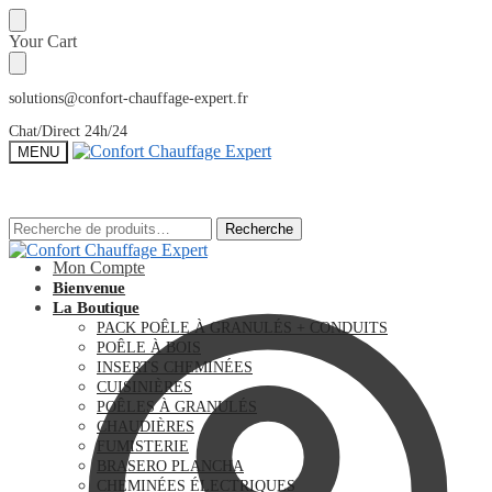
Sauter
Skip
Your Cart
à
to
la
content
navigation
solutions@confort-chauffage-expert.fr
Chat/Direct 24h/24
MENU
Recherche
Recherche
Recherche
Recherche
pour :
pour :
Mon Compte
Bienvenue
La Boutique
PACK POÊLE À GRANULÉS + CONDUITS
POÊLE À BOIS
INSERTS CHEMINÉES
CUISINIÈRES
POÊLES À GRANULÉS
CHAUDIÈRES
FUMISTERIE
BRASERO PLANCHA
CHEMINÉES ÉLECTRIQUES