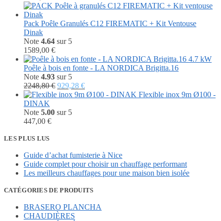
Pack Poêle Granulés C12 FIREMATIC + Kit Ventouse
Dinak
Note
4.64
sur 5
1589,00
€
Poêle à bois en fonte - LA NORDICA Brigitta.16
Note
4.93
sur 5
Le
Le
2248,80
€
929,28
€
prix
prix
Flexible inox 9m Ø100 -
initial
actuel
DINAK
était :
est :
Note
5.00
sur 5
2248,80 €.
929,28 €.
447,00
€
LES PLUS LUS
Guide d’achat fumisterie à Nice
Guide complet pour choisir un chauffage performant
Les meilleurs chauffages pour une maison bien isolée
CATÉGORIES DE PRODUITS
BRASERO PLANCHA
CHAUDIÈRES