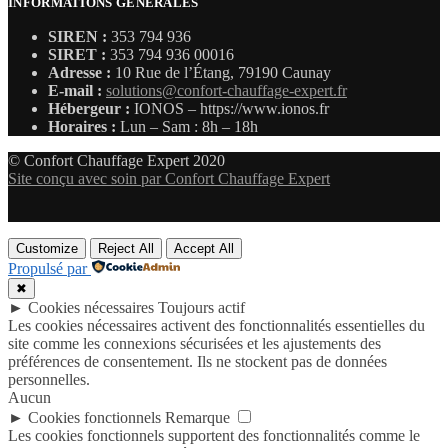
INFORMATIONS GÉNÉRALES
SIREN :
353 794 936
SIRET :
353 794 936 00016
Adresse :
10 Rue de l’Étang, 79190 Caunay
E-mail :
solutions@confort-chauffage-expert.fr
Hébergeur :
IONOS – https://www.ionos.fr
Horaires :
Lun – Sam : 8h – 18h
© Confort Chauffage Expert 2020
Site conçu avec soin par Confort Chauffage Expert
Customize
Reject All
Accept All
Propulsé par
✖
►
Cookies nécessaires
Toujours actif
Les cookies nécessaires activent des fonctionnalités essentielles du
site comme les connexions sécurisées et les ajustements des
préférences de consentement. Ils ne stockent pas de données
personnelles.
Aucun
►
Cookies fonctionnels
Remarque
Les cookies fonctionnels supportent des fonctionnalités comme le