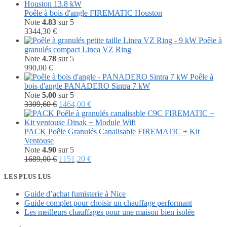
initial
actuel
était :
est :
Poêle à bois d'angle FIREMATIC Houston
4148,00 €.
1529,00 €.
Note
4.83
sur 5
3344,30
€
Poêle à
granulés compact Linea VZ Ring
Note
4.78
sur 5
990,00
€
Poêle à
bois d'angle PANADERO Sintra 7 kW
Note
5.00
sur 5
Le
Le
3309,60
€
1464,00
€
prix
prix
initial
actuel
était :
est :
PACK Poêle Granulés Canalisable FIREMATIC + Kit
3309,60 €.
1464,00 €.
Ventouse
Note
4.90
sur 5
Le
Le
1689,00
€
1151,20
€
prix
prix
initial
actuel
LES PLUS LUS
était :
est :
Guide d’achat fumisterie à Nice
1689,00 €.
1151,20 €.
Guide complet pour choisir un chauffage performant
Les meilleurs chauffages pour une maison bien isolée