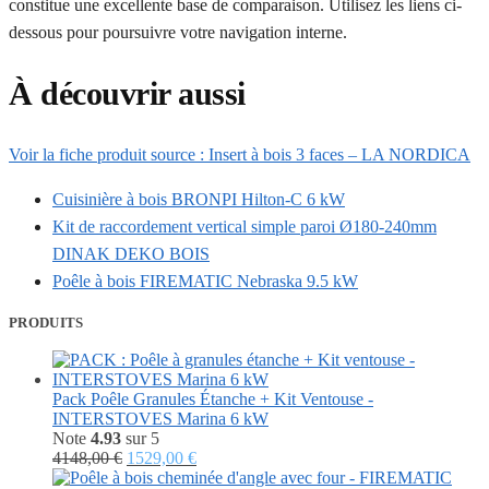
constitue une excellente base de comparaison. Utilisez les liens ci-
dessous pour poursuivre votre navigation interne.
À découvrir aussi
Voir la fiche produit source : Insert à bois 3 faces – LA NORDICA
Cuisinière à bois BRONPI Hilton-C 6 kW
Kit de raccordement vertical simple paroi Ø180-240mm
DINAK DEKO BOIS
Poêle à bois FIREMATIC Nebraska 9.5 kW
PRODUITS
Pack Poêle Granules Étanche + Kit Ventouse -
INTERSTOVES Marina 6 kW
Note
4.93
sur 5
Le
Le
4148,00
€
1529,00
€
prix
prix