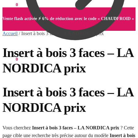
0,00
€
0
Vente flash activée ⚡ 6% de réduction avec le code « CHAUDFROID »
Accueil
/
Insert à bois 3 faces – LA NORDICA prix
Insert à bois 3 faces – LA
0,00
€
0
NORDICA prix
Insert à bois 3 faces – LA
NORDICA prix
Vous cherchez
Insert à bois 3 faces – LA NORDICA prix
? Cette
page cible une recherche très précise autour du modèle
Insert à bois