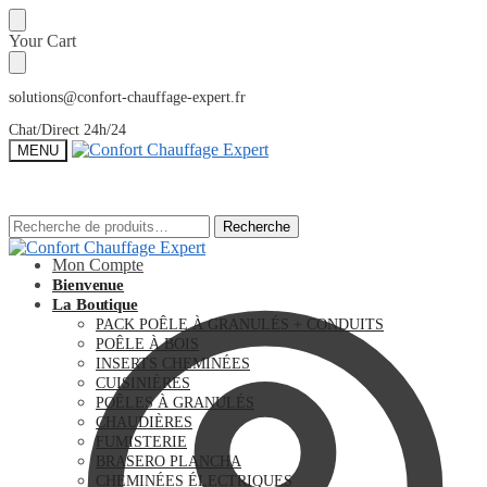
Sauter
Skip
Your Cart
à
to
la
content
navigation
solutions@confort-chauffage-expert.fr
Chat/Direct 24h/24
MENU
Recherche
Recherche
Recherche
Recherche
pour :
pour :
Mon Compte
Bienvenue
La Boutique
PACK POÊLE À GRANULÉS + CONDUITS
POÊLE À BOIS
INSERTS CHEMINÉES
CUISINIÈRES
POÊLES À GRANULÉS
CHAUDIÈRES
FUMISTERIE
BRASERO PLANCHA
CHEMINÉES ÉLECTRIQUES