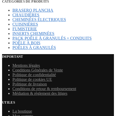
CATÉGORIES DE PRODUITS
BRASERO PLANCHA
CHAUDIÈRES
CHEMINÉES ÉLECTRIQUES
CUISINIÈRES
FUMISTERIE
INSERTS CHEMINÉES
PACK POÊLE À GRANULÉS + CONDUITS
POÊLE À BOIS
POÊLES À GRANULÉS
IMPORTANT
Mentions légales
Conditions Générales de Vente
Politique de confidentialité
Politique de cookies UE
Politique de livraison
Conditions de retour & remboursement
Médiation & règlement des litiges
UTILES
La boutique
Mon compte