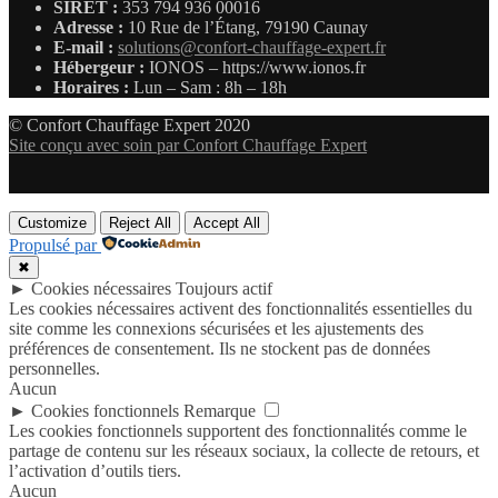
SIRET :
353 794 936 00016
Adresse :
10 Rue de l’Étang, 79190 Caunay
E-mail :
solutions@confort-chauffage-expert.fr
Hébergeur :
IONOS – https://www.ionos.fr
Horaires :
Lun – Sam : 8h – 18h
© Confort Chauffage Expert 2020
Site conçu avec soin par Confort Chauffage Expert
Customize
Reject All
Accept All
Propulsé par
✖
►
Cookies nécessaires
Toujours actif
Les cookies nécessaires activent des fonctionnalités essentielles du
site comme les connexions sécurisées et les ajustements des
préférences de consentement. Ils ne stockent pas de données
personnelles.
Aucun
►
Cookies fonctionnels
Remarque
Les cookies fonctionnels supportent des fonctionnalités comme le
partage de contenu sur les réseaux sociaux, la collecte de retours, et
l’activation d’outils tiers.
Aucun