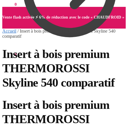
0,00
€
0
Vente flash activée ⚡ 6% de réduction avec le code « CHAUDFROID »
Accueil
/
Insert à bois premium THERMOROSSI Skyline 540
comparatif
Insert à bois premium
0,00
€
0
THERMOROSSI
Skyline 540 comparatif
Insert à bois premium
THERMOROSSI