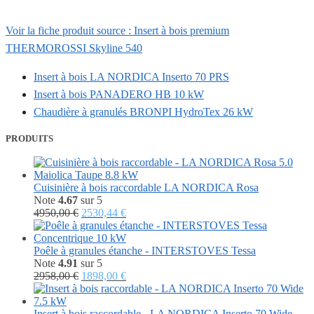
Voir la fiche produit source : Insert à bois premium
THERMOROSSI Skyline 540
Insert à bois LA NORDICA Inserto 70 PRS
Insert à bois PANADERO HB 10 kW
Chaudière à granulés BRONPI HydroTex 26 kW
PRODUITS
Cuisinière à bois raccordable LA NORDICA Rosa
Note
4.67
sur 5
Le
Le
4950,00
€
2530,44
€
prix
prix
initial
actuel
était :
est :
Poêle à granules étanche - INTERSTOVES Tessa
4950,00 €.
2530,44 €.
Note
4.91
sur 5
Le
Le
2958,00
€
1898,00
€
prix
prix
initial
actuel
était :
est :
Insert à bois raccordable - LA NORDICA Inserto 70 Wide