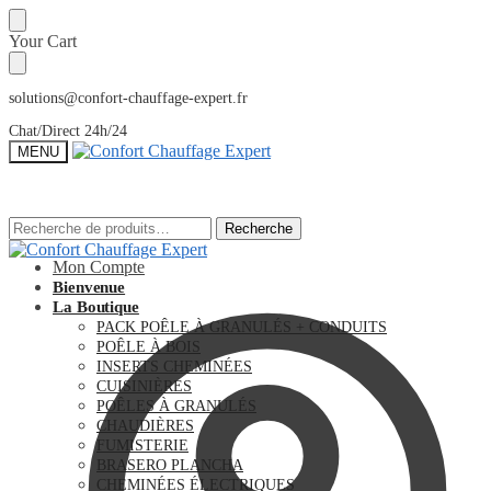
Sauter
Skip
Your Cart
à
to
la
content
navigation
solutions@confort-chauffage-expert.fr
Chat/Direct 24h/24
MENU
Recherche
Recherche
Recherche
Recherche
pour :
pour :
Mon Compte
Bienvenue
La Boutique
PACK POÊLE À GRANULÉS + CONDUITS
POÊLE À BOIS
INSERTS CHEMINÉES
CUISINIÈRES
POÊLES À GRANULÉS
CHAUDIÈRES
FUMISTERIE
BRASERO PLANCHA
CHEMINÉES ÉLECTRIQUES