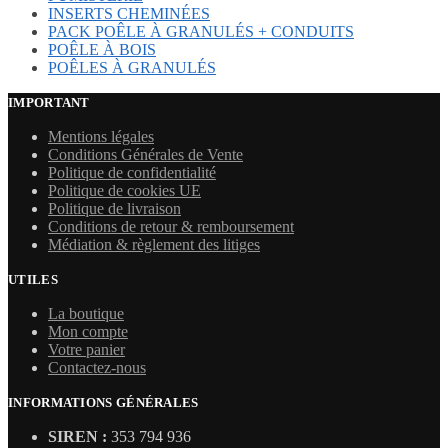
INSERTS CHEMINÉES
PACK POÊLE À GRANULÉS + CONDUITS
POÊLE À BOIS
POÊLES À GRANULÉS
IMPORTANT
Mentions légales
Conditions Générales de Vente
Politique de confidentialité
Politique de cookies UE
Politique de livraison
Conditions de retour & remboursement
Médiation & règlement des litiges
UTILES
La boutique
Mon compte
Votre panier
Contactez-nous
INFORMATIONS GÉNÉRALES
SIREN :
353 794 936