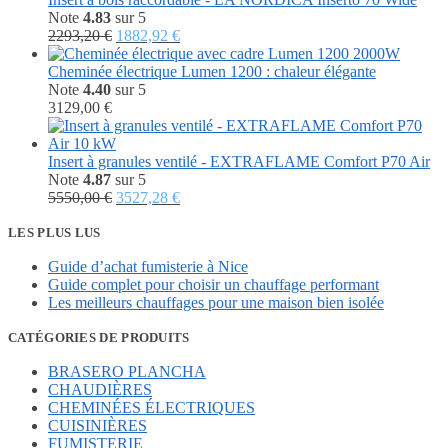
2958,00 €.
1898,00 €.
Note
4.83
sur 5
Le
Le
2293,20
€
1882,92
€
prix
prix
initial
actuel
Cheminée électrique Lumen 1200 : chaleur élégante
était :
est :
Note
4.40
sur 5
2293,20 €.
1882,92 €.
3129,00
€
Insert à granules ventilé - EXTRAFLAME Comfort P70 Air
Note
4.87
sur 5
Le
Le
5550,00
€
3527,28
€
prix
prix
initial
actuel
LES PLUS LUS
était :
est :
Guide d’achat fumisterie à Nice
5550,00 €.
3527,28 €.
Guide complet pour choisir un chauffage performant
Les meilleurs chauffages pour une maison bien isolée
CATÉGORIES DE PRODUITS
BRASERO PLANCHA
CHAUDIÈRES
CHEMINÉES ÉLECTRIQUES
CUISINIÈRES
FUMISTERIE