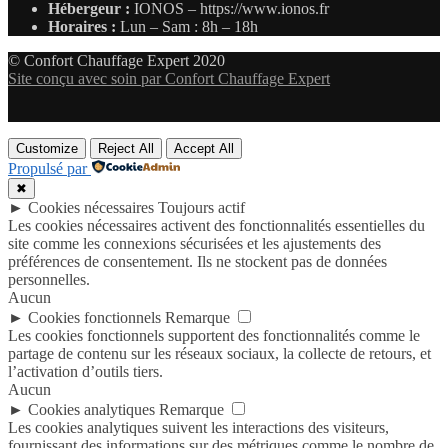
Hébergeur :
IONOS – https://www.ionos.fr
Horaires :
Lun – Sam : 8h – 18h
© Confort Chauffage Expert 2020
Site conçu avec soin par Confort Chauffage Expert
Customize
Reject All
Accept All
Propulsé par
✖
►
Cookies nécessaires
Toujours actif
Les cookies nécessaires activent des fonctionnalités essentielles du
site comme les connexions sécurisées et les ajustements des
préférences de consentement. Ils ne stockent pas de données
personnelles.
Aucun
►
Cookies fonctionnels
Remarque
Les cookies fonctionnels supportent des fonctionnalités comme le
partage de contenu sur les réseaux sociaux, la collecte de retours, et
l’activation d’outils tiers.
Aucun
►
Cookies analytiques
Remarque
Les cookies analytiques suivent les interactions des visiteurs,
fournissant des informations sur des métriques comme le nombre de