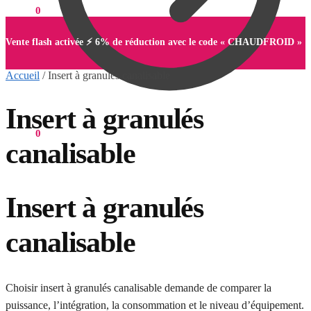
0,00
€
0
Vente flash activée ⚡ 6% de réduction avec le code « CHAUDFROID »
Accueil
/
Insert à granulés canalisable
Insert à granulés
0,00
€
0
canalisable
Insert à granulés
canalisable
Choisir insert à granulés canalisable demande de comparer la
puissance, l’intégration, la consommation et le niveau d’équipement.