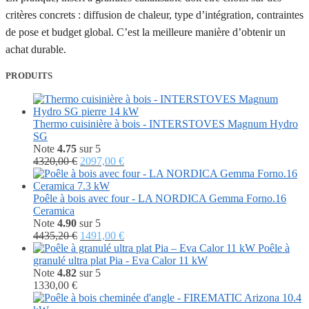
critères concrets : diffusion de chaleur, type d’intégration, contraintes
de pose et budget global. C’est la meilleure manière d’obtenir un
achat durable.
PRODUITS
Thermo cuisinière à bois - INTERSTOVES Magnum Hydro
SG
Note
4.75
sur 5
Le
Le
4320,00
€
2097,00
€
prix
prix
initial
actuel
était :
est :
Poêle à bois avec four - LA NORDICA Gemma Forno.16
4320,00 €.
2097,00 €.
Ceramica
Note
4.90
sur 5
Le
Le
4435,20
€
1491,00
€
prix
prix
Poêle à
initial
actuel
granulé ultra plat Pia - Eva Calor 11 kW
était :
est :
Note
4.82
sur 5
4435,20 €.
1491,00 €.
1330,00
€