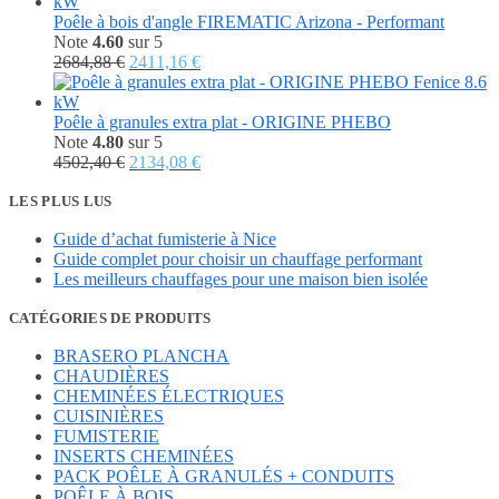
Poêle à bois d'angle FIREMATIC Arizona - Performant
Note
4.60
sur 5
Le
Le
2684,88
€
2411,16
€
prix
prix
initial
actuel
était :
est :
Poêle à granules extra plat - ORIGINE PHEBO
2684,88 €.
2411,16 €.
Note
4.80
sur 5
Le
Le
4502,40
€
2134,08
€
prix
prix
initial
actuel
LES PLUS LUS
était :
est :
Guide d’achat fumisterie à Nice
4502,40 €.
2134,08 €.
Guide complet pour choisir un chauffage performant
Les meilleurs chauffages pour une maison bien isolée
CATÉGORIES DE PRODUITS
BRASERO PLANCHA
CHAUDIÈRES
CHEMINÉES ÉLECTRIQUES
CUISINIÈRES
FUMISTERIE
INSERTS CHEMINÉES
PACK POÊLE À GRANULÉS + CONDUITS
POÊLE À BOIS