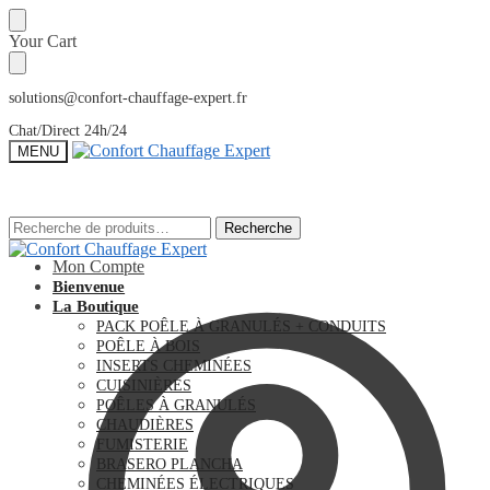
Sauter
Skip
Your Cart
à
to
la
content
navigation
solutions@confort-chauffage-expert.fr
Chat/Direct 24h/24
MENU
Recherche
Recherche
Recherche
Recherche
pour :
pour :
Mon Compte
Bienvenue
La Boutique
PACK POÊLE À GRANULÉS + CONDUITS
POÊLE À BOIS
INSERTS CHEMINÉES
CUISINIÈRES
POÊLES À GRANULÉS
CHAUDIÈRES
FUMISTERIE
BRASERO PLANCHA
CHEMINÉES ÉLECTRIQUES