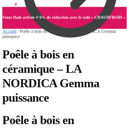
0,00
€
0
Vente flash activée ⚡ 6% de réduction avec le code « CHAUDFROID »
Accueil
/
Poêle à bois en céramique – LA NORDICA Gemma
puissance
Poêle à bois en
0,00
€
0
céramique – LA
NORDICA Gemma
puissance
Poêle à bois en