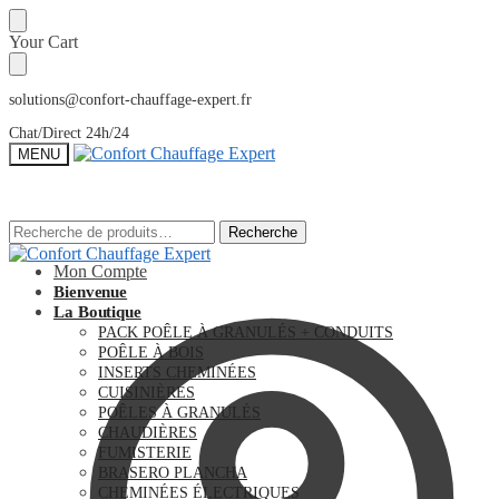
Sauter
Skip
Your Cart
à
to
la
content
navigation
solutions@confort-chauffage-expert.fr
Chat/Direct 24h/24
MENU
Recherche
Recherche
Recherche
Recherche
pour :
pour :
Mon Compte
Bienvenue
La Boutique
PACK POÊLE À GRANULÉS + CONDUITS
POÊLE À BOIS
INSERTS CHEMINÉES
CUISINIÈRES
POÊLES À GRANULÉS
CHAUDIÈRES
FUMISTERIE
BRASERO PLANCHA
CHEMINÉES ÉLECTRIQUES