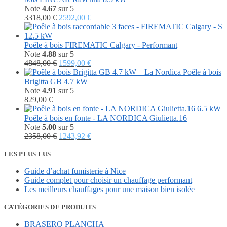
Note
4.67
sur 5
Le
Le
3318,00
€
2592,00
€
prix
prix
initial
actuel
était :
est :
Poêle à bois FIREMATIC Calgary - Performant
3318,00 €.
2592,00 €.
Note
4.88
sur 5
Le
Le
4848,00
€
1599,00
€
prix
prix
Poêle à bois
initial
actuel
Brigitta GB 4.7 kW
était :
est :
Note
4.91
sur 5
4848,00 €.
1599,00 €.
829,00
€
Poêle à bois en fonte - LA NORDICA Giulietta.16
Note
5.00
sur 5
Le
Le
2358,00
€
1243,92
€
prix
prix
initial
actuel
LES PLUS LUS
était :
est :
Guide d’achat fumisterie à Nice
2358,00 €.
1243,92 €.
Guide complet pour choisir un chauffage performant
Les meilleurs chauffages pour une maison bien isolée
CATÉGORIES DE PRODUITS
BRASERO PLANCHA