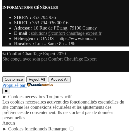
INFORMATIONS GÉNÉRALES
SIREN :
353 794 936
SIRET :
353 794 936 00016
Adresse :
10 Rue de l’Étang, 79190 Caunay
E-mail :
solutions@confort-chauffage-expert.fr
Hébergeur :
IONOS – https://www.ionos.fr
Horaires :
Lun – Sam : 8h – 18h
© Confort Chauffage Expert 2020
Site conçu avec soin par Confort Chauffage Expert
Customize
Reject All
Accept All
Propulsé par
✖
►
Cookies nécessaires
Toujours actif
Les cookies nécessaires activent des fonctionnalités essentielles du
site comme les connexions sécurisées et les ajustements des
préférences de consentement. Ils ne stockent pas de données
personnelles.
Aucun
►
Cookies fonctionnels
Remarque