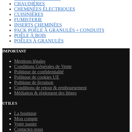
CHAUDIÈRES
CHEMINÉES ÉLECTRIQUES
CUISINIÈRES
FUMISTERIE
INSERTS CHEMINÉES
PACK POÊLE À GRANULÉS + CONDUITS
POÊLE À BOIS
POÊLES À GRANULÉS
IMPORTANT
Mentions légales
Conditions Générales de Vente
Politique de confidentialité
Politique de cookies UE
Politique de livraison
Conditions de retour & remboursement
Médiation & règlement des litiges
UTILES
La boutique
Mon compte
Votre panier
Contactez-nous