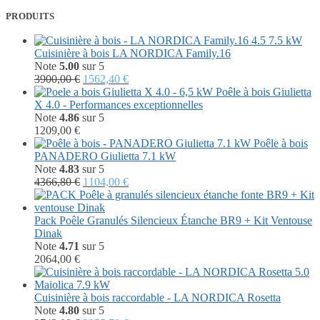
PRODUITS
Cuisinière à bois LA NORDICA Family.16
Note
5.00
sur 5
Le
Le
3900,00
€
1562,40
€
prix
prix
Poêle à bois Giulietta
initial
actuel
X 4.0 - Performances exceptionnelles
était :
est :
Note
4.86
sur 5
3900,00 €.
1562,40 €.
1209,00
€
Poêle à bois
PANADERO Giulietta 7.1 kW
Note
4.83
sur 5
Le
Le
4366,80
€
1104,00
€
prix
prix
initial
actuel
était :
est :
Pack Poêle Granulés Silencieux Étanche BR9 + Kit Ventouse
4366,80 €.
1104,00 €.
Dinak
Note
4.71
sur 5
2064,00
€
Cuisinière à bois raccordable - LA NORDICA Rosetta
Note
4.80
sur 5