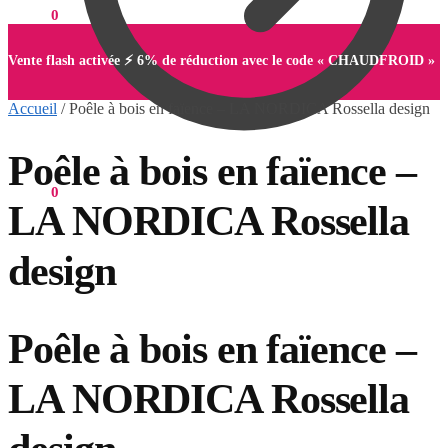
0,00
€
0
Vente flash activée ⚡ 6% de réduction avec le code « CHAUDFROID »
Accueil
/
Poêle à bois en faïence – LA NORDICA Rossella design
Poêle à bois en faïence –
0,00
€
0
LA NORDICA Rossella
design
Poêle à bois en faïence –
LA NORDICA Rossella