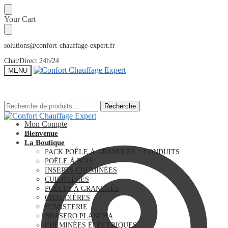
Sauter
Skip
Your Cart
à
to
la
content
navigation
solutions@confort-chauffage-expert.fr
Chat/Direct 24h/24
MENU
Recherche
Recherche
Recherche
Recherche
pour :
pour :
Mon Compte
Bienvenue
La Boutique
PACK POÊLE À GRANULÉS + CONDUITS
POÊLE À BOIS
INSERTS CHEMINÉES
CUISINIÈRES
POÊLES À GRANULÉS
CHAUDIÈRES
FUMISTERIE
BRASERO PLANCHA
CHEMINÉES ÉLECTRIQUES