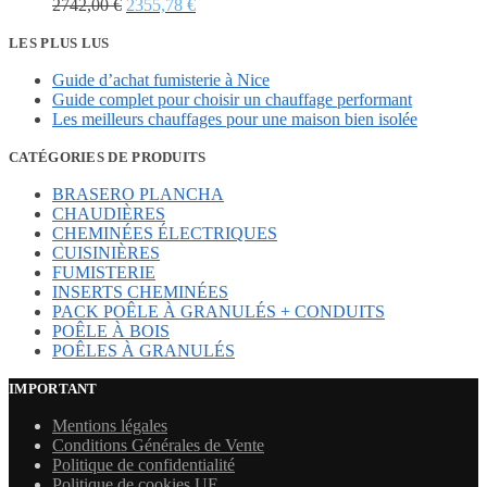
Le
Le
2742,00
€
2355,78
€
prix
prix
initial
actuel
LES PLUS LUS
était :
est :
Guide d’achat fumisterie à Nice
2742,00 €.
2355,78 €.
Guide complet pour choisir un chauffage performant
Les meilleurs chauffages pour une maison bien isolée
CATÉGORIES DE PRODUITS
BRASERO PLANCHA
CHAUDIÈRES
CHEMINÉES ÉLECTRIQUES
CUISINIÈRES
FUMISTERIE
INSERTS CHEMINÉES
PACK POÊLE À GRANULÉS + CONDUITS
POÊLE À BOIS
POÊLES À GRANULÉS
IMPORTANT
Mentions légales
Conditions Générales de Vente
Politique de confidentialité
Politique de cookies UE