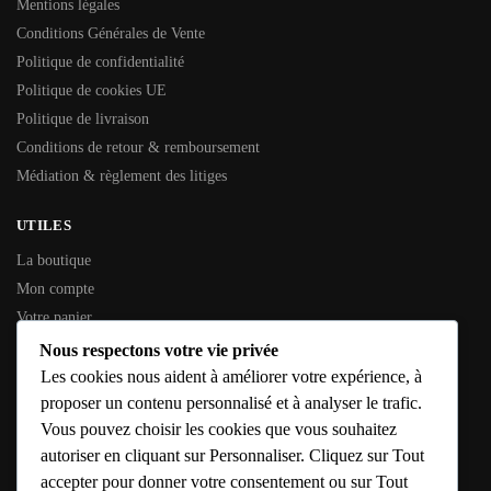
Mentions légales
Conditions Générales de Vente
Politique de confidentialité
Politique de cookies UE
Politique de livraison
Conditions de retour & remboursement
Médiation & règlement des litiges
UTILES
La boutique
Mon compte
Votre panier
Contactez-nous
Nous respectons votre vie privée
Les cookies nous aident à améliorer votre expérience, à
INFORMATIONS GÉNÉRALES
proposer un contenu personnalisé et à analyser le trafic.
Vous pouvez choisir les cookies que vous souhaitez
SIREN :
353 794 936
autoriser en cliquant sur Personnaliser. Cliquez sur Tout
SIRET :
353 794 936 00016
accepter pour donner votre consentement ou sur Tout
Adresse :
10 Rue de l’Étang, 79190 Caunay