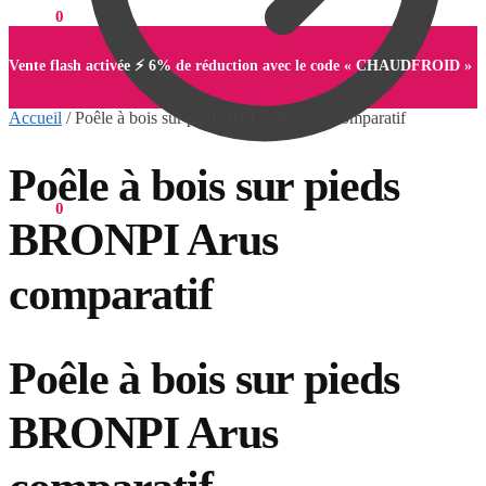
0,00
€
0
Vente flash activée ⚡ 6% de réduction avec le code « CHAUDFROID »
Accueil
/
Poêle à bois sur pieds BRONPI Arus comparatif
Poêle à bois sur pieds
0,00
€
0
BRONPI Arus
comparatif
Poêle à bois sur pieds
BRONPI Arus