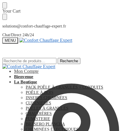
Sauter
Skip
Your Cart
à
to
la
content
navigation
solutions@confort-chauffage-expert.fr
Chat/Direct 24h/24
MENU
Recherche
Recherche
Recherche
Recherche
pour :
pour :
Mon Compte
Bienvenue
La Boutique
PACK POÊLE À GRANULÉS + CONDUITS
POÊLE À BOIS
INSERTS CHEMINÉES
CUISINIÈRES
POÊLES À GRANULÉS
CHAUDIÈRES
FUMISTERIE
BRASERO PLANCHA
CHEMINÉES ÉLECTRIQUES