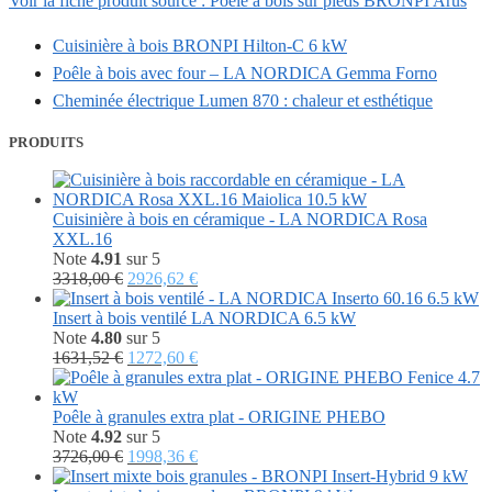
Voir la fiche produit source : Poêle à bois sur pieds BRONPI Arus
Cuisinière à bois BRONPI Hilton-C 6 kW
Poêle à bois avec four – LA NORDICA Gemma Forno
Cheminée électrique Lumen 870 : chaleur et esthétique
PRODUITS
Cuisinière à bois en céramique - LA NORDICA Rosa
XXL.16
Note
4.91
sur 5
Le
Le
3318,00
€
2926,62
€
prix
prix
initial
actuel
Insert à bois ventilé LA NORDICA 6.5 kW
était :
est :
Note
4.80
sur 5
3318,00 €.
Le
2926,62 €.
Le
1631,52
€
1272,60
€
prix
prix
initial
actuel
était :
est :
Poêle à granules extra plat - ORIGINE PHEBO
1631,52 €.
1272,60 €.
Note
4.92
sur 5
Le
Le
3726,00
€
1998,36
€
prix
prix