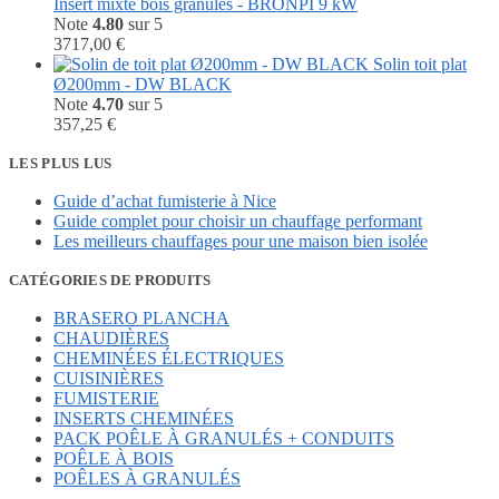
initial
actuel
Insert mixte bois granules - BRONPI 9 kW
était :
est :
Note
4.80
sur 5
3726,00 €.
1998,36 €.
3717,00
€
Solin toit plat
Ø200mm - DW BLACK
Note
4.70
sur 5
357,25
€
LES PLUS LUS
Guide d’achat fumisterie à Nice
Guide complet pour choisir un chauffage performant
Les meilleurs chauffages pour une maison bien isolée
CATÉGORIES DE PRODUITS
BRASERO PLANCHA
CHAUDIÈRES
CHEMINÉES ÉLECTRIQUES
CUISINIÈRES
FUMISTERIE
INSERTS CHEMINÉES
PACK POÊLE À GRANULÉS + CONDUITS
POÊLE À BOIS
POÊLES À GRANULÉS