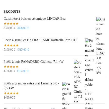
PRODUITS
Cuisinière à bois en céramique LINCAR Bea
3390,00
€
2808,00
€
Poêle à granules EXTRAFLAME Raffaella Idro H15
5196,00
€
4515,60
€
Poêle à bois PANADERO Giulietta 7.1 kW
1776,00
€
1104,00
€
Poêle à granulés extra plat Luisella 5.0 -
6,5 kW
1400,00
€