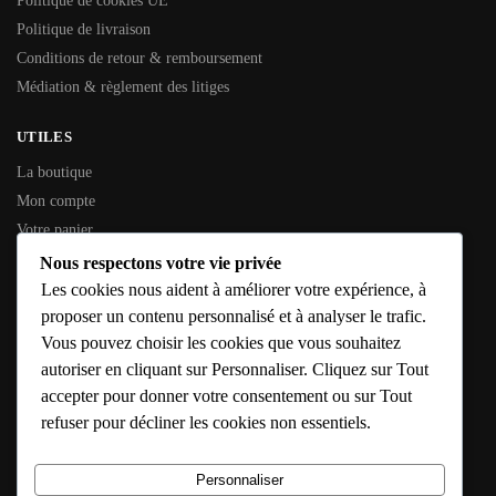
Politique de cookies UE
Politique de livraison
Conditions de retour & remboursement
Médiation & règlement des litiges
UTILES
La boutique
Mon compte
Votre panier
Contactez-nous
Nous respectons votre vie privée
Les cookies nous aident à améliorer votre expérience, à
INFORMATIONS GÉNÉRALES
proposer un contenu personnalisé et à analyser le trafic.
Vous pouvez choisir les cookies que vous souhaitez
SIREN :
353 794 936
autoriser en cliquant sur Personnaliser. Cliquez sur Tout
SIRET :
353 794 936 00016
accepter pour donner votre consentement ou sur Tout
Adresse :
10 Rue de l’Étang, 79190 Caunay
refuser pour décliner les cookies non essentiels.
E-mail :
solutions@confort-chauffage-expert.fr
Hébergeur :
IONOS – https://www.ionos.fr
Personnaliser
Horaires :
Lun – Sam : 8h – 18h