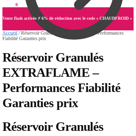
0,00
€
0
Vente flash activée ⚡ 6% de réduction avec le code « CHAUDFROID »
Accueil
/
Réservoir Granulés EXTRAFLAME – Performances
Fiabilité Garanties prix
Réservoir Granulés
0,00
€
0
EXTRAFLAME –
Performances Fiabilité
Garanties prix
Réservoir Granulés