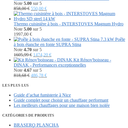
2880,00 €.
1601,76 €.
Note
5.00
sur 5
Le
Le
858,00
€
550,00
€
prix
prix
initial
actuel
était :
est :
Thermo cuisinière à bois - INTERSTOVES Magnum Hydro
858,00 €.
550,00 €.
Note
5.00
sur 5
1997,00
€
Poêle
à bois étanche en fonte SUPRA Stina
Note
4.70
sur 5
Le
Le
1605,99
€
1474,20
€
prix
prix
Kit Rénov'boisseau -
initial
actuel
DINAK - Performances exceptionnelles
était :
est :
Note
4.67
sur 5
Le
1605,99 €.
Le
1474,20 €.
818,68
€
486,78
€
prix
prix
initial
actuel
LES PLUS LUS
était :
est :
Guide d’achat fumisterie à Nice
818,68 €.
486,78 €.
Guide complet pour choisir un chauffage performant
Les meilleurs chauffages pour une maison bien isolée
CATÉGORIES DE PRODUITS
BRASERO PLANCHA