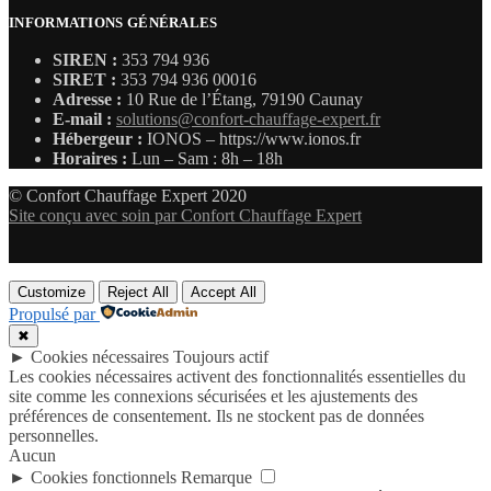
INFORMATIONS GÉNÉRALES
SIREN :
353 794 936
SIRET :
353 794 936 00016
Adresse :
10 Rue de l’Étang, 79190 Caunay
E-mail :
solutions@confort-chauffage-expert.fr
Hébergeur :
IONOS – https://www.ionos.fr
Horaires :
Lun – Sam : 8h – 18h
© Confort Chauffage Expert 2020
Site conçu avec soin par Confort Chauffage Expert
Customize
Reject All
Accept All
Propulsé par
✖
►
Cookies nécessaires
Toujours actif
Les cookies nécessaires activent des fonctionnalités essentielles du
site comme les connexions sécurisées et les ajustements des
préférences de consentement. Ils ne stockent pas de données
personnelles.
Aucun
►
Cookies fonctionnels
Remarque