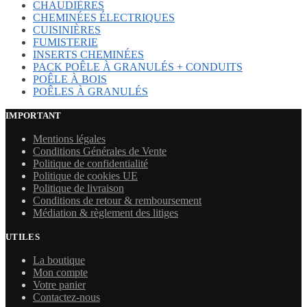
CHAUDIÈRES
CHEMINÉES ÉLECTRIQUES
CUISINIÈRES
FUMISTERIE
INSERTS CHEMINÉES
PACK POÊLE À GRANULÉS + CONDUITS
POÊLE À BOIS
POÊLES À GRANULÉS
IMPORTANT
Mentions légales
Conditions Générales de Vente
Politique de confidentialité
Politique de cookies UE
Politique de livraison
Conditions de retour & remboursement
Médiation & règlement des litiges
UTILES
La boutique
Mon compte
Votre panier
Contactez-nous