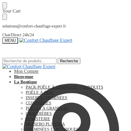
Sauter
Skip
Your Cart
à
to
la
content
navigation
solutions@confort-chauffage-expert.fr
Chat/Direct 24h/24
MENU
Recherche
Recherche
Recherche
Recherche
pour :
pour :
Mon Compte
Bienvenue
La Boutique
PACK POÊLE À GRANULÉS + CONDUITS
POÊLE À BOIS
INSERTS CHEMINÉES
CUISINIÈRES
POÊLES À GRANULÉS
CHAUDIÈRES
FUMISTERIE
BRASERO PLANCHA
CHEMINÉES ÉLECTRIQUES