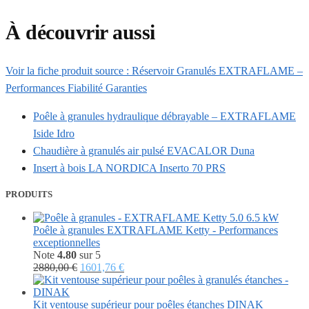
À découvrir aussi
Voir la fiche produit source : Réservoir Granulés EXTRAFLAME –
Performances Fiabilité Garanties
Poêle à granules hydraulique débrayable – EXTRAFLAME
Iside Idro
Chaudière à granulés air pulsé EVACALOR Duna
Insert à bois LA NORDICA Inserto 70 PRS
PRODUITS
Poêle à granules EXTRAFLAME Ketty - Performances
exceptionnelles
Note
4.80
sur 5
Le
Le
2880,00
€
1601,76
€
prix
prix
initial
actuel
était :
est :
Kit ventouse supérieur pour poêles étanches DINAK