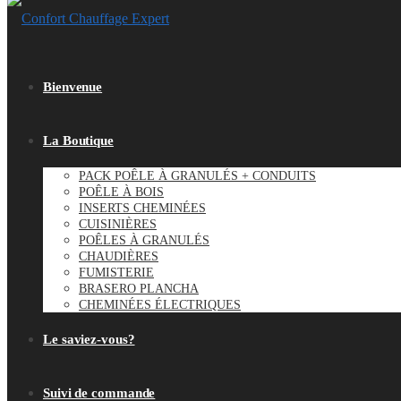
Bienvenue
La Boutique
PACK POÊLE À GRANULÉS + CONDUITS
POÊLE À BOIS
INSERTS CHEMINÉES
CUISINIÈRES
POÊLES À GRANULÉS
CHAUDIÈRES
FUMISTERIE
BRASERO PLANCHA
CHEMINÉES ÉLECTRIQUES
Le saviez-vous?
Suivi de commande