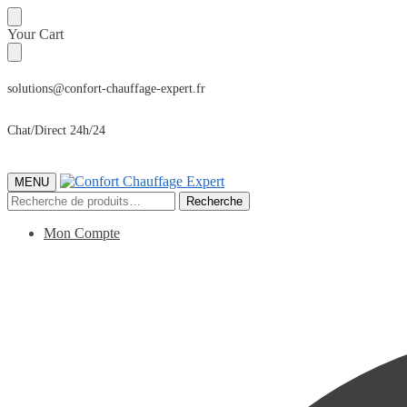
Sauter
Skip
Your Cart
à
to
la
content
navigation
solutions@confort-chauffage-expert.fr
Chat/Direct 24h/24
MENU
Recherche
Recherche
pour :
Mon Compte