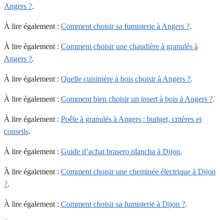
Angers ?
.
À lire également :
Comment choisir sa fumisterie à Angers ?
.
À lire également :
Comment choisir une chaudière à granulés à
Angers ?
.
À lire également :
Quelle cuisinière à bois choisir à Angers ?
.
À lire également :
Comment bien choisir un insert à bois à Angers ?
.
À lire également :
Poêle à granulés à Angers : budget, critères et
conseils
.
À lire également :
Guide d’achat brasero plancha à Dijon
.
À lire également :
Comment choisir une cheminée électrique à Dijon
?
.
À lire également :
Comment choisir sa fumisterie à Dijon ?
.