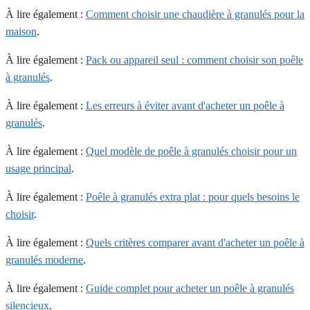
À lire également :
Comment choisir une chaudière à granulés pour la
maison
.
À lire également :
Pack ou appareil seul : comment choisir son poêle
à granulés
.
À lire également :
Les erreurs à éviter avant d'acheter un poêle à
granulés
.
À lire également :
Quel modèle de poêle à granulés choisir pour un
usage principal
.
À lire également :
Poêle à granulés extra plat : pour quels besoins le
choisir
.
À lire également :
Quels critères comparer avant d'acheter un poêle à
granulés moderne
.
À lire également :
Guide complet pour acheter un poêle à granulés
silencieux
.