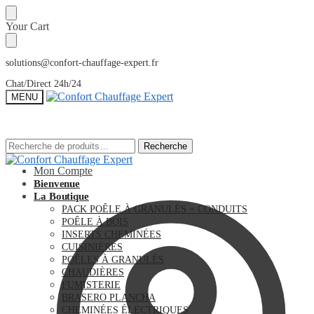
Sauter
Skip
Your Cart
à
to
la
content
navigation
solutions@confort-chauffage-expert.fr
Chat/Direct 24h/24
MENU
Recherche
Recherche
Recherche
Recherche
pour :
pour :
Mon Compte
Bienvenue
La Boutique
PACK POÊLE À GRANULÉS + CONDUITS
POÊLE À BOIS
INSERTS CHEMINÉES
CUISINIÈRES
POÊLES À GRANULÉS
CHAUDIÈRES
FUMISTERIE
BRASERO PLANCHA
CHEMINÉES ÉLECTRIQUES