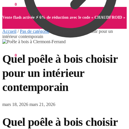
0,00
€
0
Vente flash activée ⚡ 6% de réduction avec le code « CHAUDFROID »
Accueil
/
Pas de catégorie
/
Quel poêle à bois choisir pour un
intérieur contemporain
Quel poêle à bois choisir
0,00
€
0
pour un intérieur
contemporain
mars 18, 2026
mars 21, 2026
Quel poêle à bois choisir