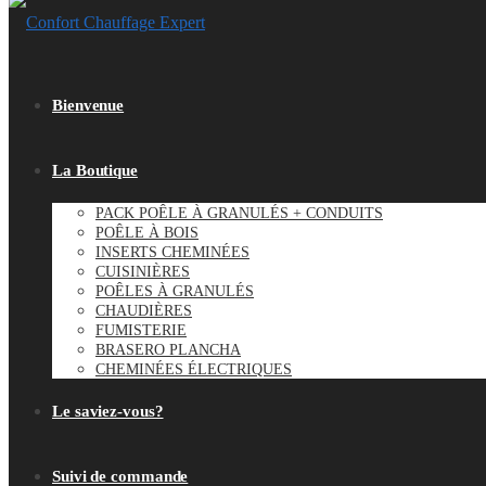
Bienvenue
La Boutique
PACK POÊLE À GRANULÉS + CONDUITS
POÊLE À BOIS
INSERTS CHEMINÉES
CUISINIÈRES
POÊLES À GRANULÉS
CHAUDIÈRES
FUMISTERIE
BRASERO PLANCHA
CHEMINÉES ÉLECTRIQUES
Le saviez-vous?
Suivi de commande