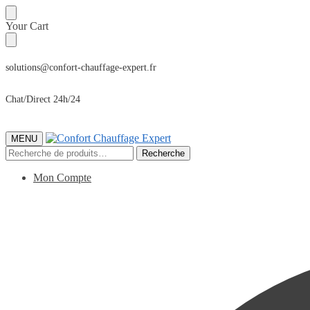
Sauter
Skip
Your Cart
à
to
la
content
navigation
solutions@confort-chauffage-expert.fr
Chat/Direct 24h/24
MENU
Recherche
Recherche
pour :
Mon Compte