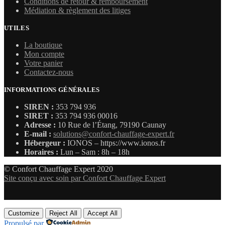
Conditions de retour & remboursement
Médiation & règlement des litiges
UTILES
La boutique
Mon compte
Votre panier
Contactez-nous
INFORMATIONS GÉNÉRALES
SIREN :
353 794 936
SIRET :
353 794 936 00016
Adresse :
10 Rue de l’Étang, 79190 Caunay
E-mail :
solutions@confort-chauffage-expert.fr
Hébergeur :
IONOS – https://www.ionos.fr
Horaires :
Lun – Sam : 8h – 18h
© Confort Chauffage Expert 2020
Site conçu avec soin par Confort Chauffage Expert
Customize
Reject All
Accept All
Propulsé par