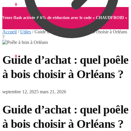
0,00
€
0
Vente flash activée ⚡ 6% de réduction avec le code « CHAUDFROID »
Accueil
/
Utiles
/
Guide d’achat : quel poêle à bois choisir à Orléans
?
Guide d’achat : quel poêle
0,00
€
0
à bois choisir à Orléans ?
septembre 12, 2025
mars 21, 2026
Guide d’achat : quel poêle
à bois choisir à Orléans ?