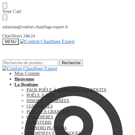
Sauter
Skip
Your Cart
à
to
la
content
navigation
solutions@confort-chauffage-expert.fr
Chat/Direct 24h/24
MENU
Recherche
Recherche
Recherche
Recherche
pour :
pour :
Mon Compte
Bienvenue
La Boutique
PACK POÊLE À GRANULÉS + CONDUITS
POÊLE À BOIS
INSERTS CHEMINÉES
CUISINIÈRES
POÊLES À GRANULÉS
CHAUDIÈRES
FUMISTERIE
BRASERO PLANCHA
CHEMINÉES ÉLECTRIQUES