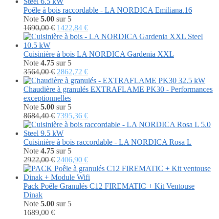
Poêle à bois raccordable - LA NORDICA Emiliana.16
Note
5.00
sur 5
Le
Le
1690,00
€
1422,84
€
prix
prix
initial
actuel
était :
est :
Cuisinière à bois LA NORDICA Gardenia XXL
1690,00 €.
1422,84 €.
Note
4.75
sur 5
Le
Le
3564,00
€
2862,72
€
prix
prix
initial
actuel
Chaudière à granulés EXTRAFLAME PK30 - Performances
était :
est :
exceptionnelles
3564,00 €.
2862,72 €.
Note
5.00
sur 5
Le
Le
8684,40
€
7395,36
€
prix
prix
initial
actuel
était :
est :
Cuisinière à bois raccordable - LA NORDICA Rosa L
8684,40 €.
7395,36 €.
Note
4.75
sur 5
Le
Le
2922,00
€
2406,90
€
prix
prix
initial
actuel
était :
est :
Pack Poêle Granulés C12 FIREMATIC + Kit Ventouse
2922,00 €.
2406,90 €.
Dinak
Note
5.00
sur 5
1689,00
€