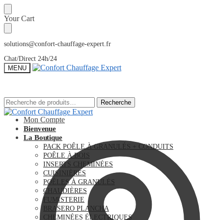
Sauter
Skip
Your Cart
à
to
la
content
navigation
solutions@confort-chauffage-expert.fr
Chat/Direct 24h/24
MENU
Recherche
Recherche
Recherche
Recherche
pour :
pour :
Mon Compte
Bienvenue
La Boutique
PACK POÊLE À GRANULÉS + CONDUITS
POÊLE À BOIS
INSERTS CHEMINÉES
CUISINIÈRES
POÊLES À GRANULÉS
CHAUDIÈRES
FUMISTERIE
BRASERO PLANCHA
CHEMINÉES ÉLECTRIQUES