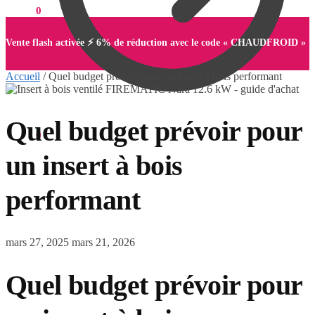
0,00
€
0
Vente flash activée ⚡ 6% de réduction avec le code « CHAUDFROID »
Accueil
/
Quel budget prévoir pour un insert à bois performant
Quel budget prévoir pour
0,00
€
0
un insert à bois
performant
mars 27, 2025
mars 21, 2026
Quel budget prévoir pour