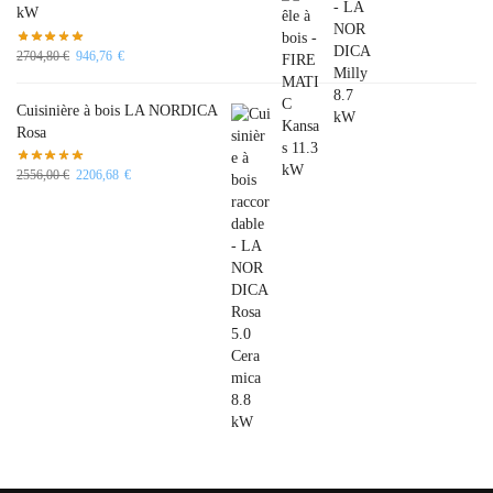
kW
2704,80
€
946,76
€
Cuisinière à bois LA NORDICA
Rosa
2556,00
€
2206,68
€