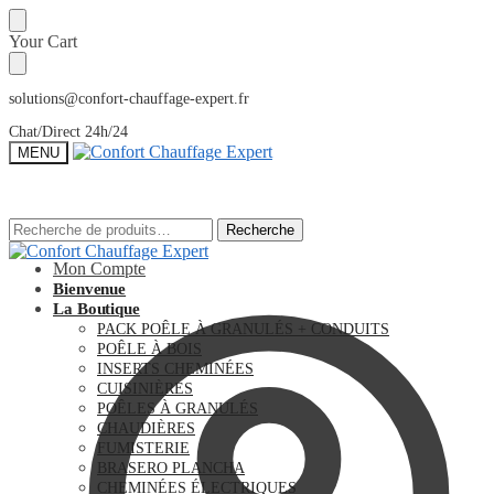
Sauter
Skip
Your Cart
à
to
la
content
navigation
solutions@confort-chauffage-expert.fr
Chat/Direct 24h/24
MENU
Recherche
Recherche
Recherche
Recherche
pour :
pour :
Mon Compte
Bienvenue
La Boutique
PACK POÊLE À GRANULÉS + CONDUITS
POÊLE À BOIS
INSERTS CHEMINÉES
CUISINIÈRES
POÊLES À GRANULÉS
CHAUDIÈRES
FUMISTERIE
BRASERO PLANCHA
CHEMINÉES ÉLECTRIQUES