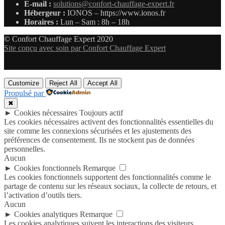
E-mail :
solutions@confort-chauffage-expert.fr
Hébergeur :
IONOS – https://www.ionos.fr
Horaires :
Lun – Sam : 8h – 18h
© Confort Chauffage Expert 2020
Site conçu avec soin par Confort Chauffage Expert
Customize
Reject All
Accept All
Propulsé par
✖
►
Cookies nécessaires
Toujours actif
Les cookies nécessaires activent des fonctionnalités essentielles du
site comme les connexions sécurisées et les ajustements des
préférences de consentement. Ils ne stockent pas de données
personnelles.
Aucun
►
Cookies fonctionnels
Remarque
Les cookies fonctionnels supportent des fonctionnalités comme le
partage de contenu sur les réseaux sociaux, la collecte de retours, et
l’activation d’outils tiers.
Aucun
►
Cookies analytiques
Remarque
Les cookies analytiques suivent les interactions des visiteurs,