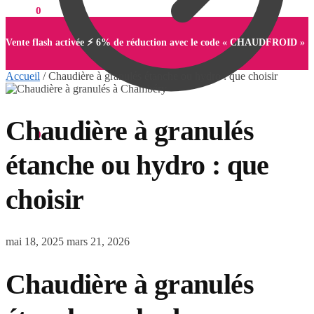
0,00
€
0
Vente flash activée ⚡ 6% de réduction avec le code « CHAUDFROID »
Accueil
/
Chaudière à granulés étanche ou hydro : que choisir
Chaudière à granulés
0,00
€
0
étanche ou hydro : que
choisir
mai 18, 2025
mars 21, 2026
Chaudière à granulés