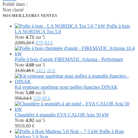
Publié dans :
Non classé
NOS MEILLEURES VENTES
Poêle à bois
LA NORDICA Tea 5.0
Note
4.71
sur 5
Le
Le
2209,20
€
879,84
€
prix
prix
initial
actuel
était :
est :
Poêle à bois d'angle FIREMATIC Arizona - Performant
2209,20 €.
879,84 €.
Note
4.60
sur 5
Le
Le
3120,48
€
2411,16
€
prix
prix
initial
actuel
était :
est :
Kit ventouse supérieur pour poêles étanches DINAK
3120,48 €.
2411,16 €.
Note
5.00
sur 5
Le
Le
956,64
€
550,00
€
prix
prix
initial
actuel
était :
est :
Chaudière à granulés EVA CALOR Aria 50 kW
956,64 €.
550,00 €.
Note
4.92
sur 5
9918,00
€
Poêle à Bois
Marlena 5.0 Noir