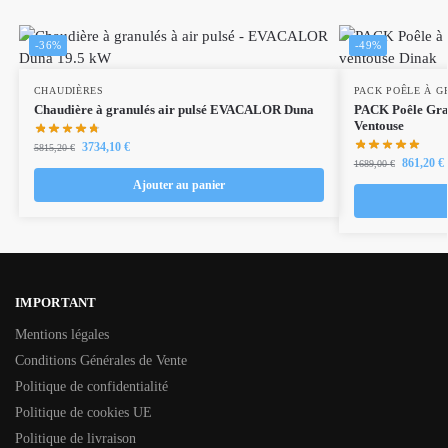
-36%
-49%
CHAUDIÈRES
PACK POÊLE À G
Chaudière à granulés air pulsé EVACALOR Duna
PACK Poêle Gra
Ventouse
3734,10
€
5815,20
€
861,20
€
1689,00
€
Ajouter au panier
IMPORTANT
Mentions légales
Conditions Générales de Vente
Politique de confidentialité
Politique de cookies UE
Politique de livraison