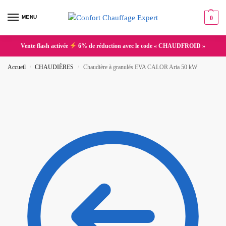
MENU
0
Vente flash activée
6% de réduction avec le code « CHAUDFROID »
Accueil
CHAUDIÈRES
Chaudière à granulés EVA CALOR Aria 50 kW
/
/