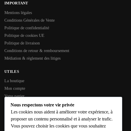
IMPORTANT
Mentions légales
Conditions Générales de Vente
Politique de confidentialité
Politique de cookies UE
Politique de livraison
Conditions de retour & remboursement
Médiation & règlement des litiges
UTILES
La boutique
Mon compte
Votre panier
Contactez-nous
Nous respectons votre vie privée
Les cookies nous aident à améliorer votre expérience, à
INFORMATIONS GÉNÉRALES
proposer un contenu personnalisé et à analyser le trafic.
Vous pouvez choisir les cookies que vous souhaitez
SIREN :
353 794 936