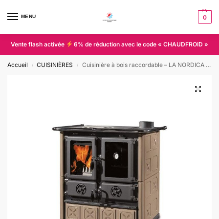
MENU
0
Vente flash activée
6% de réduction avec le code « CHAUDFROID »
Accueil
CUISINIÈRES
Cuisinière à bois raccordable – LA NORDICA Rosetta
/
/