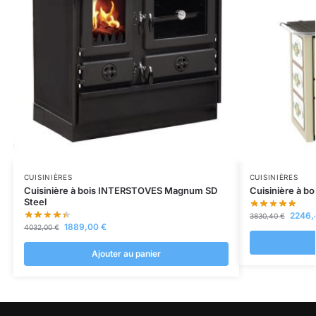
CUISINIÈRES
CUISINIÈRES
Cuisinière à bois INTERSTOVES Magnum SD
Cuisinière à b
Steel
2246
3830,40
€
1889,00
€
4032,00
€
Ajouter au panier