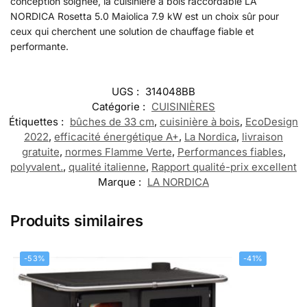
conception soignée, la cuisinière à bois raccordable LA
NORDICA Rosetta 5.0 Maiolica 7.9 kW est un choix sûr pour
ceux qui cherchent une solution de chauffage fiable et
performante.
UGS :
314048BB
Catégorie :
CUISINIÈRES
Étiquettes :
bûches de 33 cm
,
cuisinière à bois
,
EcoDesign
2022
,
efficacité énergétique A+
,
La Nordica
,
livraison
gratuite
,
normes Flamme Verte
,
Performances fiables
,
polyvalent.
,
qualité italienne
,
Rapport qualité-prix excellent
Marque :
LA NORDICA
Produits similaires
-53%
-41%