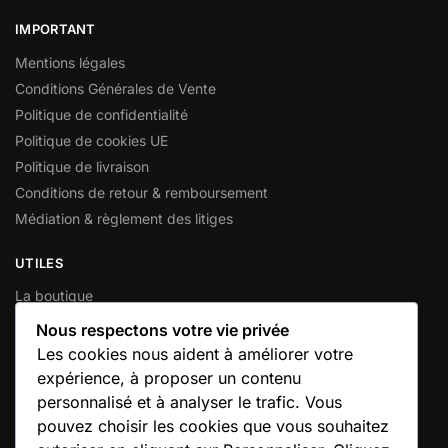
IMPORTANT
Mentions légales
Conditions Générales de Vente
Politique de confidentialité
Politique de cookies UE
Politique de livraison
Conditions de retour & remboursement
Médiation & règlement des litiges
UTILES
La boutique
Mon compte
Nous respectons votre vie privée
Votre panier
Les cookies nous aident à améliorer votre
Contactez-nous
expérience, à proposer un contenu
personnalisé et à analyser le trafic. Vous
INFORMATIONS GÉNÉRALES
pouvez choisir les cookies que vous souhaitez