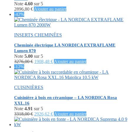
Note
4.60
sur 5
2896,80
€
Ajouter au panier
-42%
INSERTS CHEMINÉES
Cheminée électrique LA NORDICA EXTRAFLAME
Lumen 870
Note
5.00
sur 5
Le
Le
3276,00
€
1908,48
€
Ajouter au panier
prix
prix
-12%
initial
actuel
était :
est :
3276,00 €.
1908,48 €.
CUISINIÈRES
Cuisinière à bois en céramique – LA NORDICA Rosa
XXL.16
Note
4.91
sur 5
Le
Le
3318,00
€
2926,62
€
Ajouter au panier
prix
prix
initial
actuel
était :
est :