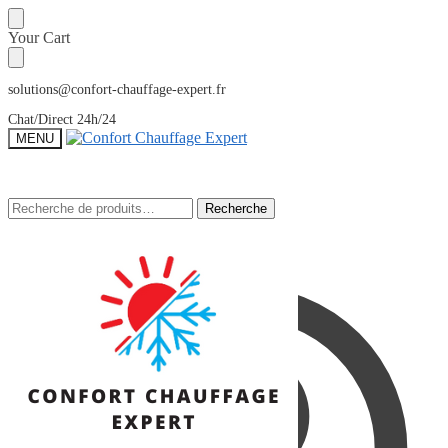
Sauter
Skip
Your Cart
à
to
la
content
navigation
solutions@confort-chauffage-expert.fr
Chat/Direct 24h/24
MENU
Recherche
Recherche
Recherche
Recherche
pour :
pour :
Mon Compte