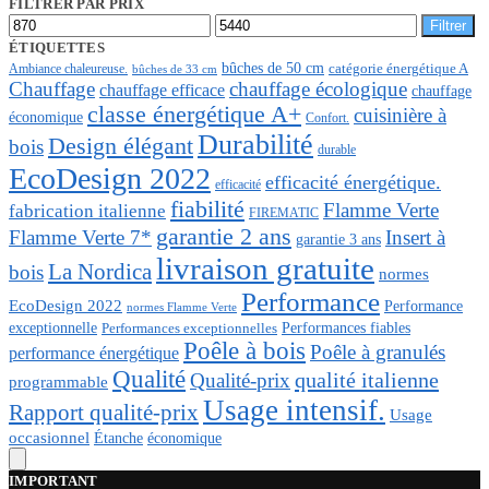
FILTRER PAR PRIX
Prix
Prix
Filtrer
min
max
ÉTIQUETTES
bûches de 50 cm
Ambiance chaleureuse.
catégorie énergétique A
bûches de 33 cm
Chauffage
chauffage écologique
chauffage efficace
chauffage
classe énergétique A+
cuisinière à
économique
Confort.
Durabilité
Design élégant
bois
durable
EcoDesign 2022
efficacité énergétique.
efficacité
fiabilité
Flamme Verte
fabrication italienne
FIREMATIC
garantie 2 ans
Flamme Verte 7*
Insert à
garantie 3 ans
livraison gratuite
La Nordica
bois
normes
Performance
EcoDesign 2022
Performance
normes Flamme Verte
Performances fiables
exceptionnelle
Performances exceptionnelles
Poêle à bois
Poêle à granulés
performance énergétique
Qualité
qualité italienne
Qualité-prix
programmable
Usage intensif.
Rapport qualité-prix
Usage
occasionnel
économique
Étanche
IMPORTANT