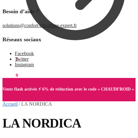
Besoin d’aide ?
solutions@confort-chauffage-expert.fr
Réseaux sociaux
Facebook
Twitter
0,00
€
0
Instagram
0,00
€
0
Vente flash activée ⚡ 6% de réduction avec le code « CHAUDFROID »
Accueil
/
LA NORDICA
LA NORDICA