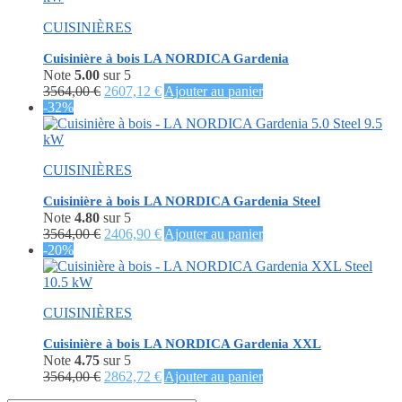
3444,00 €.
1562,40 €.
CUISINIÈRES
Cuisinière à bois LA NORDICA Gardenia
Note
5.00
sur 5
Le
Le
3564,00
€
2607,12
€
Ajouter au panier
prix
prix
-32%
initial
actuel
était :
est :
3564,00 €.
2607,12 €.
CUISINIÈRES
Cuisinière à bois LA NORDICA Gardenia Steel
Note
4.80
sur 5
Le
Le
3564,00
€
2406,90
€
Ajouter au panier
prix
prix
-20%
initial
actuel
était :
est :
3564,00 €.
2406,90 €.
CUISINIÈRES
Cuisinière à bois LA NORDICA Gardenia XXL
Note
4.75
sur 5
Le
Le
3564,00
€
2862,72
€
Ajouter au panier
prix
prix