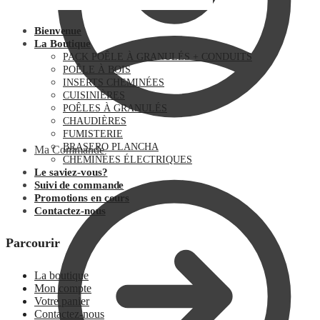
Bienvenue
La Boutique
PACK POÊLE À GRANULÉS + CONDUITS
POÊLE À BOIS
INSERTS CHEMINÉES
CUISINIÈRES
POÊLES À GRANULÉS
CHAUDIÈRES
FUMISTERIE
BRASERO PLANCHA
Ma Commande
CHEMINÉES ÉLECTRIQUES
Le saviez-vous?
Suivi de commande
Promotions en cours
Contactez-nous
Parcourir
La boutique
Mon compte
Votre panier
Contactez-nous