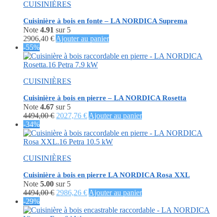
CUISINIÈRES
3318,00 €.
2926,62 €.
Cuisinière à bois en fonte – LA NORDICA Suprema
Note
4.91
sur 5
2906,40
€
Ajouter au panier
-55%
CUISINIÈRES
Cuisinière à bois en pierre – LA NORDICA Rosetta
Note
4.67
sur 5
Le
Le
4494,00
€
2027,76
€
Ajouter au panier
prix
prix
-34%
initial
actuel
était :
est :
4494,00 €.
2027,76 €.
CUISINIÈRES
Cuisinière à bois en pierre LA NORDICA Rosa XXL
Note
5.00
sur 5
Le
Le
4494,00
€
2986,26
€
Ajouter au panier
prix
prix
-29%
initial
actuel