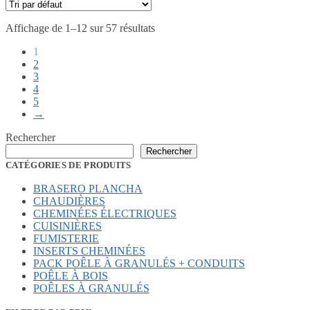
initial
actuel
était :
est :
Affichage de 1–12 sur 57 résultats
3564,00 €.
2862,72 €.
1
2
3
4
5
→
Rechercher
Rechercher
CATÉGORIES DE PRODUITS
BRASERO PLANCHA
CHAUDIÈRES
CHEMINÉES ÉLECTRIQUES
CUISINIÈRES
FUMISTERIE
INSERTS CHEMINÉES
PACK POÊLE À GRANULÉS + CONDUITS
POÊLE À BOIS
POÊLES À GRANULÉS