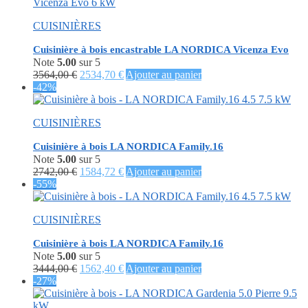
était :
est :
4494,00 €.
2986,26 €.
CUISINIÈRES
Cuisinière à bois encastrable LA NORDICA Vicenza Evo
Note
5.00
sur 5
Le
Le
3564,00
€
2534,70
€
Ajouter au panier
prix
prix
-42%
initial
actuel
était :
est :
CUISINIÈRES
3564,00 €.
2534,70 €.
Cuisinière à bois LA NORDICA Family.16
Note
5.00
sur 5
Le
Le
2742,00
€
1584,72
€
Ajouter au panier
prix
prix
-55%
initial
actuel
était :
est :
CUISINIÈRES
2742,00 €.
1584,72 €.
Cuisinière à bois LA NORDICA Family.16
Note
5.00
sur 5
Le
Le
3444,00
€
1562,40
€
Ajouter au panier
prix
prix
-27%
initial
actuel
était :
est :