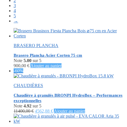
2
3
4
5
→
BRASERO PLANCHA
Brasero Plancha Acier Corten 75 cm
Note
5.00
sur 5
900,00
€
Ajouter au panier
-60%
CHAUDIÈRES
Chaudière à granulés BRONPI HydroBox – Performances
exceptionnelles
Note
4.92
sur 5
Le
Le
11400,00
€
4562,88
€
Ajouter au panier
prix
prix
initial
actuel
était :
est :