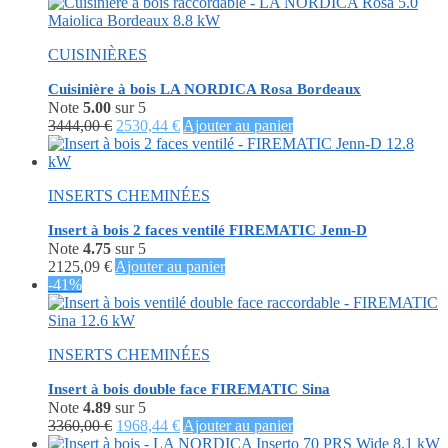
initial
actuel
était :
est :
4734,00 €.
2206,68 €.
CUISINIÈRES
Cuisinière à bois LA NORDICA Rosa Bordeaux
Note
5.00
sur 5
Le
Le
3444,00
€
2530,44
€
Ajouter au panier
prix
prix
initial
actuel
était :
est :
INSERTS CHEMINÉES
3444,00 €.
2530,44 €.
Insert à bois 2 faces ventilé FIREMATIC Jenn-D
Note
4.75
sur 5
2125,09
€
Ajouter au panier
-41%
INSERTS CHEMINÉES
Insert à bois double face FIREMATIC Sina
Note
4.89
sur 5
Le
Le
3360,00
€
1968,44
€
Ajouter au panier
prix
prix