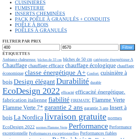
CUISINIÈRES
FUMISTERIE
INSERTS CHEMINÉES
PACK POÊLE À GRANULÉS + CONDUITS
POÊLE À BOIS
POÊLES À GRANULÉS
FILTRER PAR PRIX
Prix
Prix
Filtrer
min
max
ÉTIQUETTES
bûches de 50 cm
Ambiance chaleureuse.
catégorie énergétique A
bûches de 33 cm
Chauffage
chauffage écologique
chauffage efficace
chauffage
classe énergétique A+
cuisinière à
économique
Confort.
Durabilité
Design élégant
bois
durable
EcoDesign 2022
efficacité énergétique.
efficacité
fiabilité
Flamme Verte
fabrication italienne
FIREMATIC
garantie 2 ans
Flamme Verte 7*
Insert à
garantie 3 ans
livraison gratuite
La Nordica
bois
normes
Performance
EcoDesign 2022
Performance
normes Flamme Verte
Performances fiables
exceptionnelle
Performances exceptionnelles