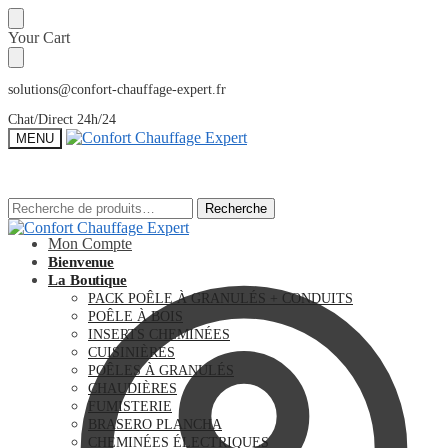
Sauter
Skip
Your Cart
à
to
la
content
navigation
solutions@confort-chauffage-expert.fr
Chat/Direct 24h/24
MENU
Recherche
Recherche
Recherche
Recherche
pour :
pour :
Mon Compte
Bienvenue
La Boutique
PACK POÊLE À GRANULÉS + CONDUITS
POÊLE À BOIS
INSERTS CHEMINÉES
CUISINIÈRES
POÊLES À GRANULÉS
CHAUDIÈRES
FUMISTERIE
BRASERO PLANCHA
CHEMINÉES ÉLECTRIQUES