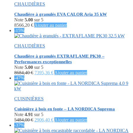
CHAUDIÈRES
11400,00 €.
4562,88 €.
Chaudière à granulés EVA CALOR Aria 35 kW
Note
5.00
sur 5
8566,20
€
Ajouter au panier
-15%
CHAUDIÈRES
Chaudière à granulés EXTRAFLAME PK30 –
Performances exceptionnelles
Note
5.00
sur 5
Le
Le
8684,40
€
7395,36
€
Ajouter au panier
prix
prix
-47%
initial
actuel
était :
est :
8684,40 €.
7395,36 €.
CUISINIÈRES
Cuisinière à bois en fonte – LA NORDICA Suprema
Note
4.91
sur 5
Le
Le
5484,00
€
2906,40
€
Ajouter au panier
prix
prix
-37%
initial
actuel