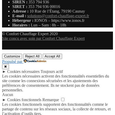
SIREN :
353 794 936
SIRET :
353 794 936 00016
Adresse :
10 Rue de l’Étang, 79190 Caunay
E-mail :
solutions@confort-chauffage-expert.fr
Hébergeur :
IONOS – https://www.ionos.fr
Horaires :
Lun – Sam : 8h – 18h
© Confort Chauffage Expert 2020
Site conçu avec soin par Confort Chauffage Expert
Customize
Reject All
Accept All
Propulsé par
✖
►
Cookies nécessaires
Toujours actif
Les cookies nécessaires activent des fonctionnalités essentielles du
site comme les connexions sécurisées et les ajustements des
préférences de consentement. Ils ne stockent pas de données
personnelles.
Aucun
►
Cookies fonctionnels
Remarque
Les cookies fonctionnels supportent des fonctionnalités comme le
partage de contenu sur les réseaux sociaux, la collecte de retours, et
l’activation d’outils tiers.