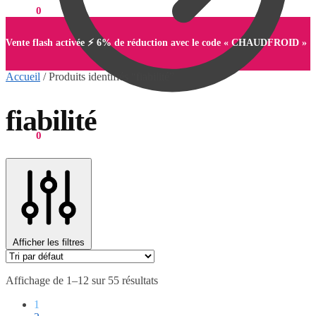
0,00
€
0
Vente flash activée ⚡ 6% de réduction avec le code « CHAUDFROID »
Accueil
/
Produits identifiés “fiabilité”
fiabilité
0,00
€
0
Afficher les filtres
Affichage de 1–12 sur 55 résultats
1