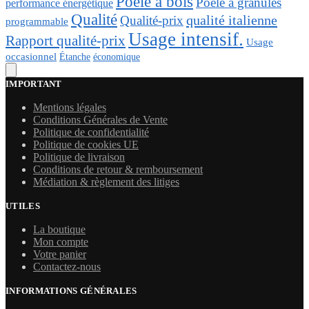
Poêle à bois
Poêle à granulés
performance énergétique
Qualité
qualité italienne
Qualité-prix
programmable
Usage intensif.
Rapport qualité-prix
Usage
occasionnel
économique
Étanche
IMPORTANT
Mentions légales
Conditions Générales de Vente
Politique de confidentialité
Politique de cookies UE
Politique de livraison
Conditions de retour & remboursement
Médiation & règlement des litiges
UTILES
La boutique
Mon compte
Votre panier
Contactez-nous
INFORMATIONS GÉNÉRALES