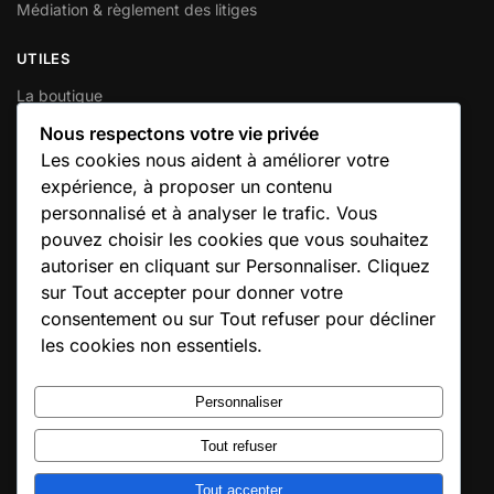
Médiation & règlement des litiges
UTILES
La boutique
Mon compte
Nous respectons votre vie privée
Votre panier
Les cookies nous aident à améliorer votre
Contactez-nous
expérience, à proposer un contenu
personnalisé et à analyser le trafic. Vous
INFORMATIONS GÉNÉRALES
pouvez choisir les cookies que vous souhaitez
autoriser en cliquant sur Personnaliser. Cliquez
SIREN :
353 794 936
sur Tout accepter pour donner votre
SIRET :
353 794 936 00016
consentement ou sur Tout refuser pour décliner
Adresse :
10 Rue de l’Étang, 79190 Caunay
les cookies non essentiels.
E-mail :
solutions@confort-chauffage-expert.fr
Hébergeur :
IONOS – https://www.ionos.fr
Personnaliser
Horaires :
Lun – Sam : 8h – 18h
Tout refuser
© Confort Chauffage Expert 2020
Site conçu avec soin par Confort Chauffage Expert
Tout accepter