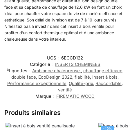
alliant qualité, performance et durabilité. Son design double
face et sa capacité de chauffage de 12.6 kW en font un choix
idéal pour chauffer votre espace de vie de manière efficace et
esthétique. Son délai de livraison est de 7 à 10 jours ouvrés.
N’hésitez pas à investir dans cet insert à bois ventilé pour
profiter d’un confort thermique optimal et d’une ambiance
chaleureuse dans votre intérieur.
UGS :
6ECCD122
Catégorie :
INSERTS CHEMINÉES
Étiquettes :
Ambiance chaleureuse.
,
chauffage efficace
,
double face
,
EcoDesign 2022
,
fiabilité
,
Insert à bois
,
Performance exceptionnelle
,
Qualité-prix
,
Raccordable
,
ventilé
Marque :
FIREMATIC WOOD
Produits similaires
-40%