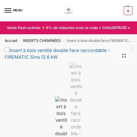
MENU
0
Vente flash activée
6% de réduction avec le code « CHAUDFROID »
Accueil
INSERTS CHEMINÉES
Insert à bois double face FIREMATIC Sina
/
/