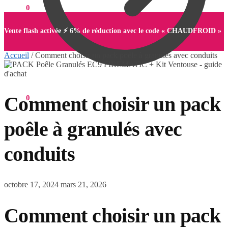
0,00
€
0
Vente flash activée ⚡ 6% de réduction avec le code « CHAUDFROID »
Accueil
/
Comment choisir un pack poêle à granulés avec conduits
Comment choisir un pack
0,00
€
0
poêle à granulés avec
conduits
octobre 17, 2024
mars 21, 2026
Comment choisir un pack