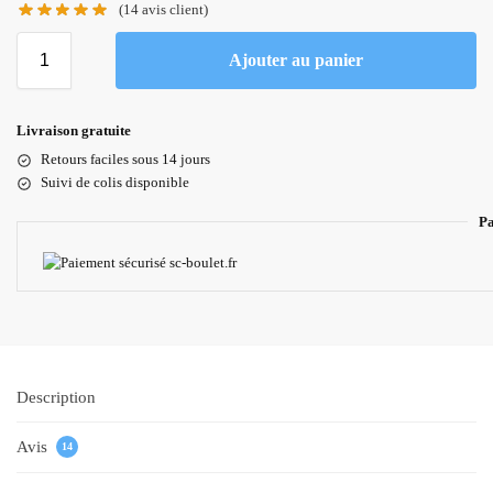
(
14
avis client)
Ajouter au panier
Livraison gratuite
Retours faciles sous 14 jours
Suivi de colis disponible
Pa
Description
Avis
14