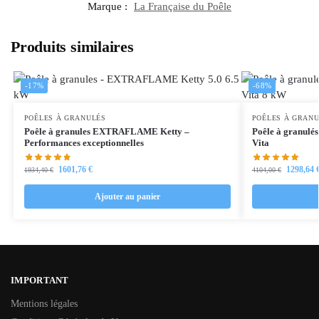
Marque :
La Française du Poêle
Produits similaires
-17%
-68%
POÊLES À GRANULÉS
POÊLES À GRAN
Poêle à granules EXTRAFLAME Ketty –
Poêle à granul
Performances exceptionnelles
Vita
1601,76
€
1298,64
1934,40
€
4104,00
€
Ajouter au panier
IMPORTANT
Mentions légales