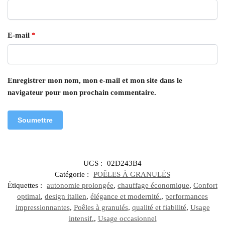
E-mail
*
Enregistrer mon nom, mon e-mail et mon site dans le
navigateur pour mon prochain commentaire.
UGS :
02D243B4
Catégorie :
POÊLES À GRANULÉS
Étiquettes :
autonomie prolongée
,
chauffage économique
,
Confort
optimal
,
design italien
,
élégance et modernité.
,
performances
impressionnantes
,
Poêles à granulés
,
qualité et fiabilité
,
Usage
intensif.
,
Usage occasionnel