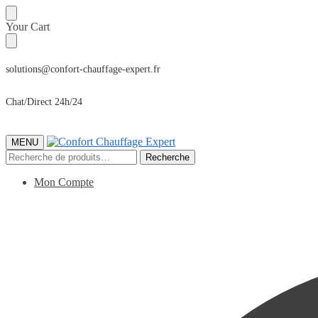
Sauter
Skip
Your Cart
à
to
la
content
navigation
solutions@confort-chauffage-expert.fr
Chat/Direct 24h/24
MENU
Recherche
Recherche
pour :
Mon Compte