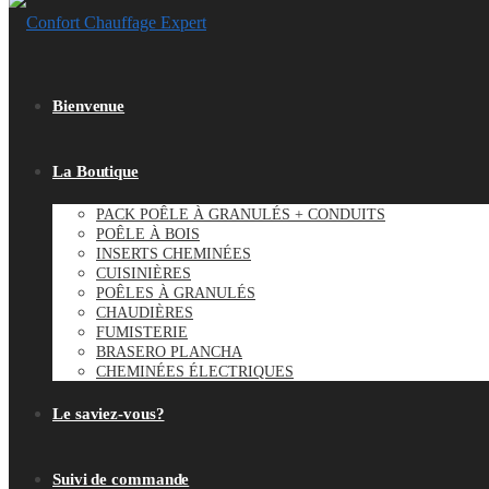
Bienvenue
La Boutique
PACK POÊLE À GRANULÉS + CONDUITS
POÊLE À BOIS
INSERTS CHEMINÉES
CUISINIÈRES
POÊLES À GRANULÉS
CHAUDIÈRES
FUMISTERIE
BRASERO PLANCHA
CHEMINÉES ÉLECTRIQUES
Le saviez-vous?
Suivi de commande