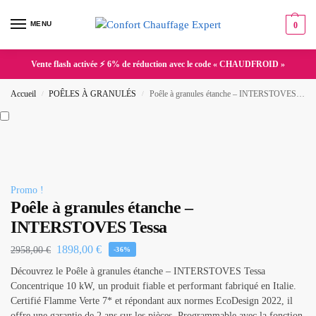
MENU
0
Vente flash activée ⚡ 6% de réduction avec le code « CHAUDFROID »
Accueil
POÊLES À GRANULÉS
Poêle à granules étanche – INTERSTOVES Tessa
/
/
Promo !
Poêle à granules étanche –
INTERSTOVES Tessa
1898,00
€
2958,00
€
-36%
Découvrez le Poêle à granules étanche – INTERSTOVES Tessa
Concentrique 10 kW, un produit fiable et performant fabriqué en Italie.
Certifié Flamme Verte 7* et répondant aux normes EcoDesign 2022, il
offre une garantie de 2 ans sur les pièces. Programmable avec la fonction