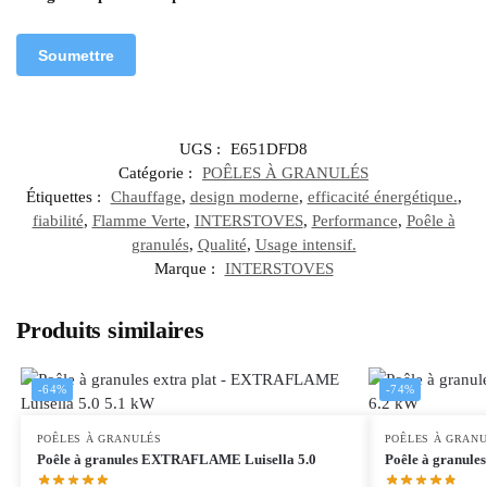
UGS :
E651DFD8
Catégorie :
POÊLES À GRANULÉS
Étiquettes :
Chauffage
,
design moderne
,
efficacité énergétique.
,
fiabilité
,
Flamme Verte
,
INTERSTOVES
,
Performance
,
Poêle à
granulés
,
Qualité
,
Usage intensif.
Marque :
INTERSTOVES
Produits similaires
-64%
-74%
POÊLES À GRANULÉS
POÊLES À GRAN
Poêle à granules EXTRAFLAME Luisella 5.0
Poêle à granul